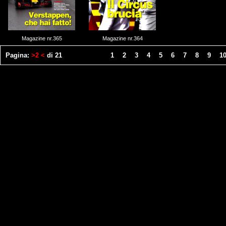
Magazine nr.365
Magazine nr.364
Pagina:
>2 <
di 21
Vai a Pagina:
1
-
2
-
3
-
4
-
5
-
6
-
7
-
8
-
9
-
1
-
© 2009 Inpagina s.r.l. - Registrazion