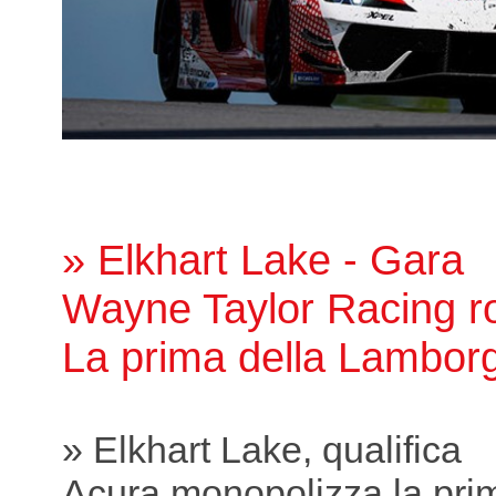
» Elkhart Lake - Gara
Wayne Taylor Racing ro
La prima della Lamborg
» Elkhart Lake, qualifica
Acura monopolizza la prim