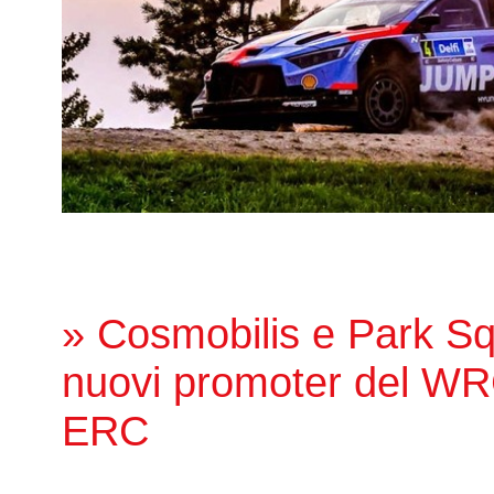
» Cosmobilis e Park Sq
nuovi promoter del WR
ERC