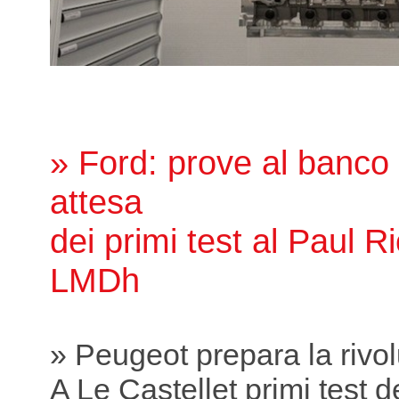
» Ford: prove al banco p
attesa
dei primi test al Paul R
LMDh
» Peugeot prepara la rivo
A Le Castellet primi test 