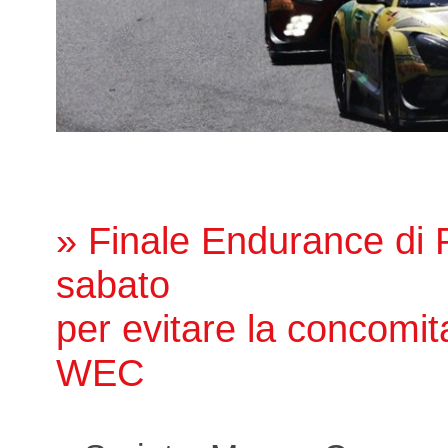
» Finale Endurance di P
sabato
per evitare la concomit
WEC