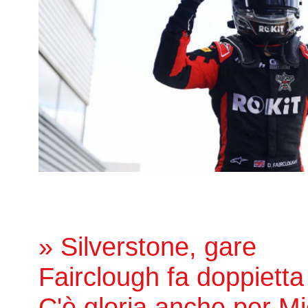
» Silverstone, gare
Fairclough fa doppietta
C'è gloria anche per Mi