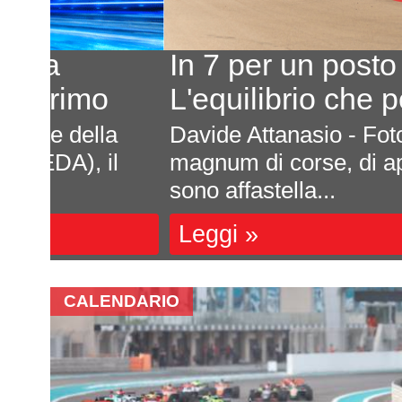
In 7 per un posto al sole
L'equilibrio che persiste
a
Davide Attanasio - FotocarÈ rima
l
magnum di corse, di appuntamenti 
sono affastella...
Leggi »
CALENDARIO