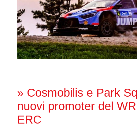
» Cosmobilis e Park Sq
nuovi promoter del WR
ERC