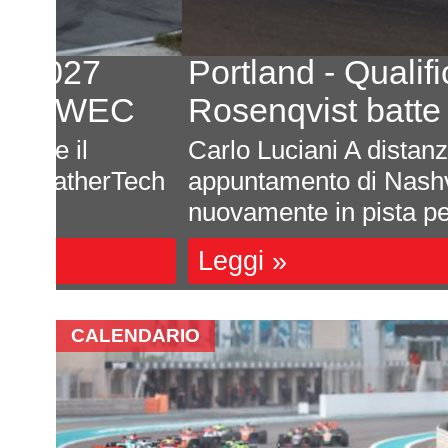
Portland - Qualifica
C
Rosenqvist batte Palou
Carlo Luciani A distanza di tre set
Tech
appuntamento di Nashville la Ind
nuovamente in pista per ...
Leggi »
CALENDARIO