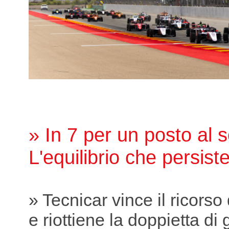
» In 7 per un posto al s
L'equilibrio che persist
» Tecnicar vince il ricorso
e riottiene la doppietta di 