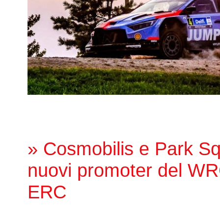
» Cosmobilis e Park Sq
nuovi promoter del WR
ERC