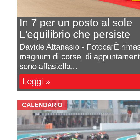
In 7 per un posto al sole
L'equilibrio che persiste
a
Davide Attanasio - FotocarÈ rima
l
magnum di corse, di appuntamenti 
sono affastella...
Leggi »
CALENDARIO