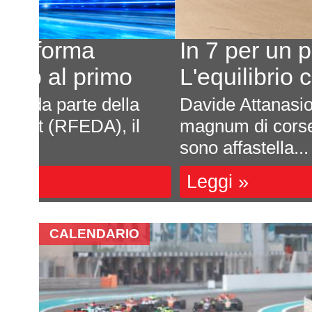
In 7 per un posto al sole
L'equilibrio che persiste
a
Davide Attanasio - FotocarÈ rima
l
magnum di corse, di appuntamenti 
sono affastella...
Leggi »
CALENDARIO