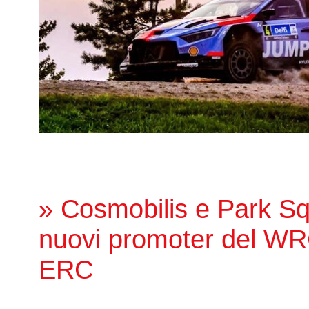
» Cosmobilis e Park Sq
nuovi promoter del WR
ERC