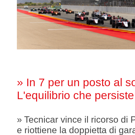
» In 7 per un posto al s
L'equilibrio che persiste
» Tecnicar vince il ricorso di
e riottiene la doppietta di gar