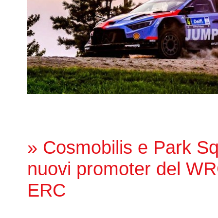
» Cosmobilis e Park Sq
nuovi promoter del WR
ERC