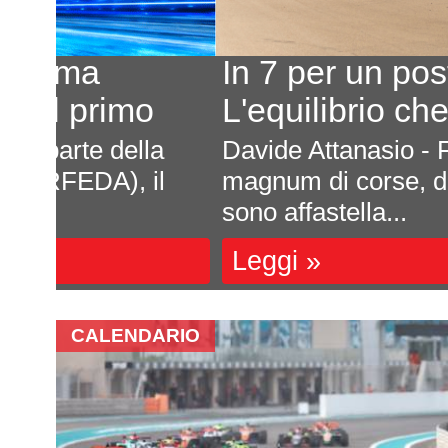
In 7 per un posto al sole
L'equilibrio che persiste
a
Davide Attanasio - FotocarÈ rima
l
magnum di corse, di appuntamenti 
sono affastella...
Leggi »
CALENDARIO