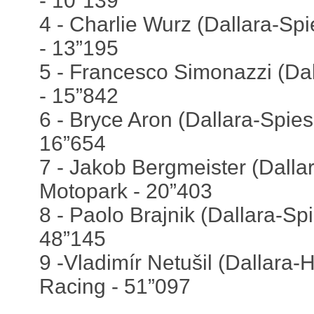
- 10”139
4 - Charlie Wurz (Dallara-Sp
- 13”195
5 - Francesco Simonazzi (Da
- 15”842
6 - Bryce Aron (Dallara-Spies
16”654
7 - Jakob Bergmeister (Dallar
Motopark - 20”403
8 - Paolo Brajnik (Dallara-Sp
48”145
9 -Vladimír Netušil (Dallara-
Racing - 51”097