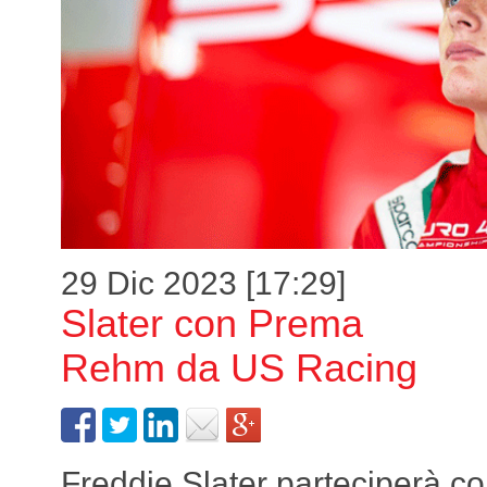
29 Dic 2023 [17:29]
Slater con Prema
Rehm da US Racing
Freddie Slater parteciperà c