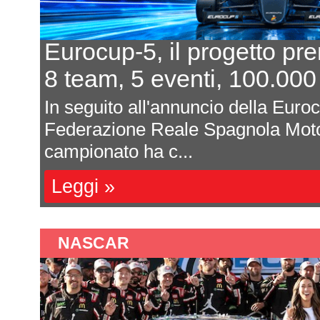
In 7 per un posto al sole
L'equilibrio che persiste
a
Davide Attanasio - FotocarÈ rima
l
magnum di corse, di appuntamenti 
sono affastella...
Leggi »
NASCAR