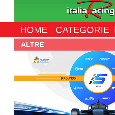
HOME
CATEGORIE
F4 SPANISH