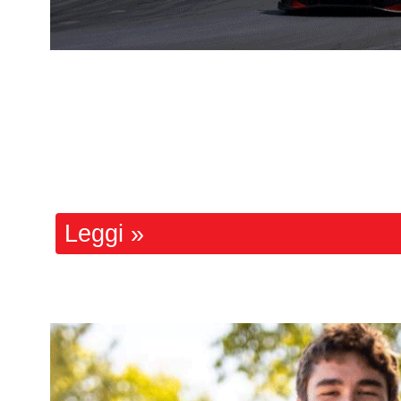
Definiti i calendari
2027 Endurance e Sprint
Con grande anticipo rispetto al pa
d
definito i calendari del Gran Tur
della sta...
Leggi »
REGIONAL EUROPEAN