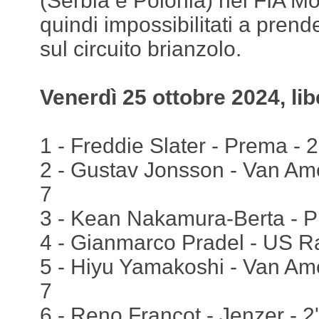
(Serbia e Polonia) nei FIA M
quindi impossibilitati a prend
sul circuito brianzolo.
Venerdì 25 ottobre 2024, lib
1 - Freddie Slater - Prema - 2
2 - Gustav Jonsson - Van Ame
7
3 - Kean Nakamura-Berta - P
4 - Gianmarco Pradel - US Ra
5 - Hiyu Yamakoshi - Van Ame
7
6 - Reno Francot - Jenzer - 2