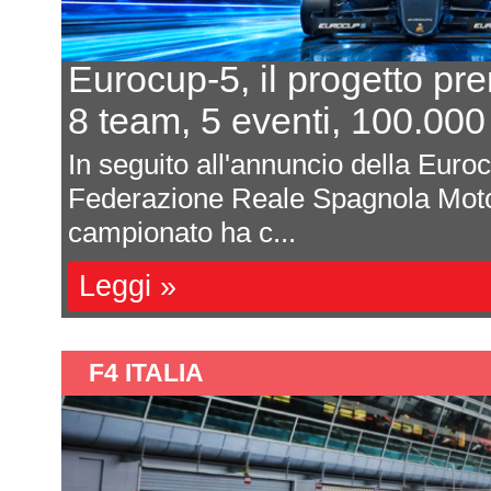
ogetto prende forma
In
, 100.000 euro al primo
L'
o della Eurocup-5 da parte della
Dav
agnola Motorsport (RFEDA), il
mag
son
Le
F4 ITALIA