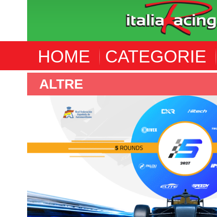
HOME
CATEGORIE
F4 SPANISH