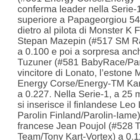
conferma leader nella Serie
superiore a Papageorgiou 54.
dietro al pilota di Monster K F
Stepan Mazepin (#517 SM R
a 0.100 e poi a sorpresa anch
Tuzuner (#581 BabyRace/Paro
vincitore di Lonato, l’eston
Energy Corse/Energy-TM Kart
a 0.227. Nella Serie-1, a 25 m
si inserisce il finlandese Leo
Parolin Finland/Parolin-Iame)
francese Jean Poujol (#528 
Team/Tony Kart-Vortex) a 0.1