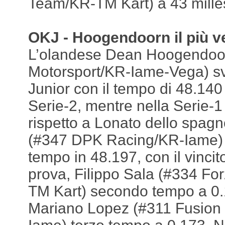
Team/KR-TM Kart) a 43 mille
OKJ - Hoogendoorn il più v
L’olandese Dean Hoogendoo
Motorsport/KR-Iame-Vega) sv
Junior con il tempo di 48.140
Serie-2, mentre nella Serie-1 a
rispetto a Lonato dello spag
(#347 DPK Racing/KR-Iame) ch
tempo in 48.197, con il vincit
prova, Filippo Sala (#334 For
TM Kart) secondo tempo a 0.1
Mariano Lopez (#311 Fusion