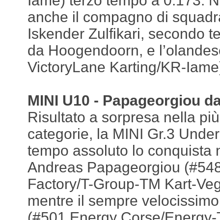
Iame) terzo tempo a 0.173. N
anche il compagno di squadra 
Iskender Zulfikari, secondo t
da Hoogendoorn, e l’olandes
VictoryLane Karting/KR-Iame)
MINI U10 - Papageorgiou da
Risultato a sorpresa nella più
categorie, la MINI Gr.3 Under 
tempo assoluto lo conquista n
Andreas Papageorgiou (#548
Factory/T-Group-TM Kart-Veg
mentre il sempre velocissimo
(#501 Energy Corse/Energy-T