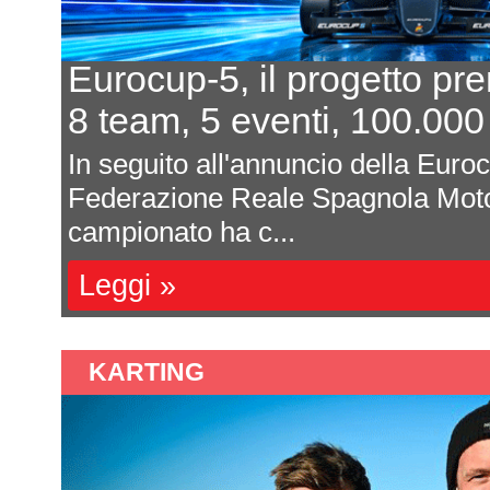
In 7 per un posto al sole
o
L'equilibrio che persiste
la
Davide Attanasio - FotocarÈ rim
il
magnum di corse, di appuntamenti
sono affastella...
Leggi »
KARTING