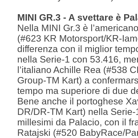
MINI GR.3 - A svettare è Pa
Nella MINI Gr.3 è l’american
(#623 KR Motorsport/KR-Iame
differenza con il miglior temp
nella Serie-1 con 53.416, men
l’italiano Achille Rea (#538
Group-TM Kart) a confermarsi 
tempo ma superiore di due de
Bene anche il portoghese Xa
DR/DR-TM Kart) nella Serie-
millesimi da Palacio, con il f
Ratajski (#520 BabyRace/Par