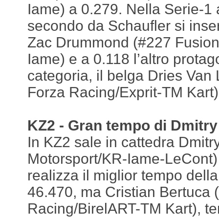
Iame) a 0.279. Nella Serie-1 a
secondo da Schaufler si inse
Zac Drummond (#227 Fusion
Iame) e a 0.118 l’altro protag
categoria, il belga Dries Va
Forza Racing/Exprit-TM Kart)
KZ2 - Gran tempo di Dmitr
In KZ2 sale in cattedra Dmit
Motorsport/KR-Iame-LeCont) 
realizza il miglior tempo della
46.470, ma Cristian Bertuca 
Racing/BirelART-TM Kart), te