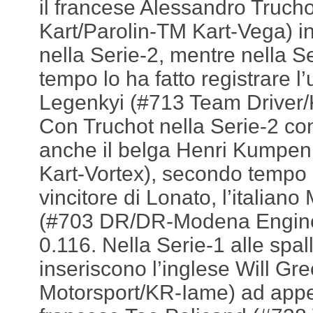
il francese Alessandro Truc
Kart/Parolin-TM Kart-Vega) i
nella Serie-2, mentre nella Ser
tempo lo ha fatto registrare 
Legenkyi (#713 Team Driver/
Con Truchot nella Serie-2 co
anche il belga Henri Kumpen
Kart-Vortex), secondo tempo a
vincitore di Lonato, l’italian
(#703 DR/DR-Modena Engines
0.116. Nella Serie-1 alle spal
inseriscono l’inglese Will G
Motorsport/KR-Iame) ad appen