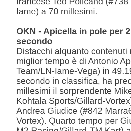
francese Teo Policand (#738
Iame) a 70 millesimi.
OKN - Apicella in pole per 2
secondo
Distacchi alquanto contenuti 
miglior tempo è di Antonio A
Team/LN-Iame-Vega) in 49.193
secondo in classifica, ha pre
millesimi il sorprendente Mik
Kohtala Sports/Gillard-Vortex
Andrea Giudice (#842 Marra6
Vortex). Quarto tempo per Gi
M2 Racing/Gillard-TM Kart) a