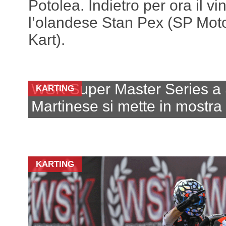
Potolea. Indietro per ora il vi
l’olandese Stan Pex (SP Mot
Kart).
WSK Super Master Series a
KARTING
Martinese si mette in mostra
KARTING