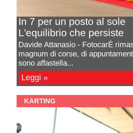
Ecco il calend
Ultima prova 
nascosta nel mare
Saranno sette appunt
 emozioni, che si
Formula 4 italiana 2
una impor...
Leggi »
KARTING