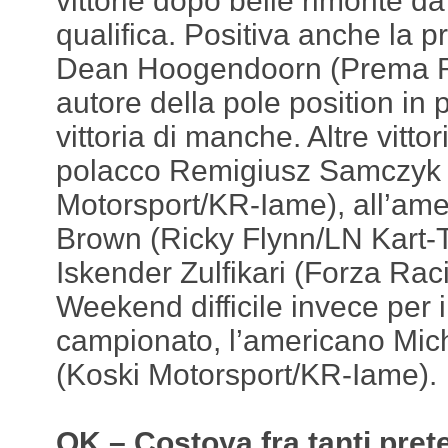
vittorie dopo belle rimonte da 
qualifica. Positiva anche la 
Dean Hoogendoorn (Prema R
autore della pole position in
vittoria di manche. Altre vitto
polacco Remigiusz Samczyk 
Motorsport/KR-Iame), all’ame
Brown (Ricky Flynn/LN Kart-T
Iskender Zulfikari (Forza Rac
Weekend difficile invece per i
campionato, l’americano Mi
(Koski Motorsport/KR-Iame).
OK – Costoya fra tanti pret