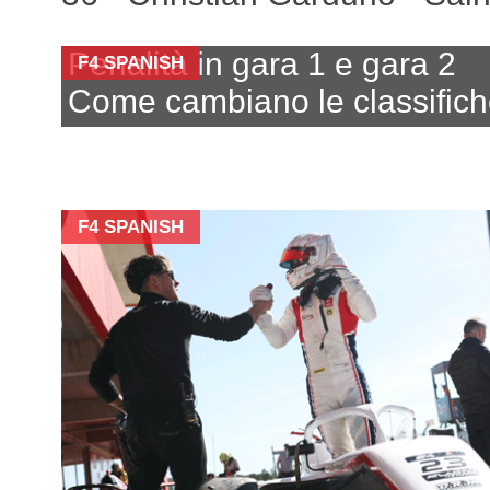
Penalità in gara 1 e gara 2
F4 SPANISH
Come cambiano le classific
F4 SPANISH