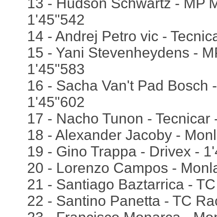
13 - Hudson Schwartz - MP M
1'45"542
14 - Andrej Petro vic - Tecnic
15 - Yani Stevenheydens - M
1'45"583
16 - Sacha Van't Pad Bosch -
1'45"602
17 - Nacho Tunon - Tecnicar 
18 - Alexander Jacoby - Monl
19 - Gino Trappa - Drivex - 1
20 - Lorenzo Campos - Monla
21 - Santiago Baztarrica - T
22 - Santino Panetta - TC Ra