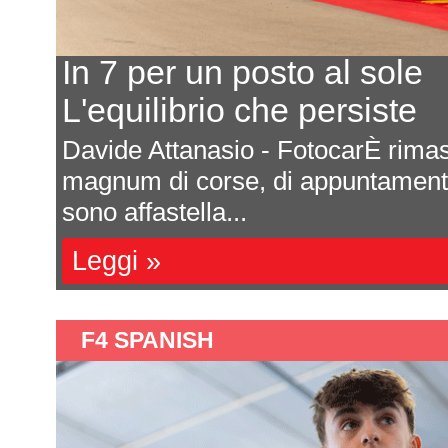
In 7 per un posto al sole
L'equilibrio che persiste
a
Davide Attanasio - FotocarÈ rima
l
magnum di corse, di appuntamenti 
sono affastella...
Leggi »
F4 SPANISH