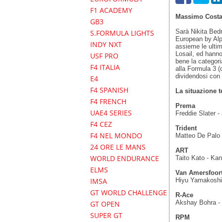
F1 ACADEMY
Massimo Costa
GB3
Sarà Nikita Bedr
S.FORMULA LIGHTS
European by Alpi
INDY NXT
assieme le ultim
Losail, ed hanno
USF PRO
bene la categor
F4 ITALIA
alla Formula 3 
dividendosi con
E4
F4 SPANISH
La situazione t
F4 FRENCH
Prema
UAE4 SERIES
Freddie Slater -
F4 CEZ
Trident
F4 NEL MONDO
Matteo De Palo 
24 ORE LE MANS
ART
WORLD ENDURANCE
Taito Kato - Kan
ELMS
Van Amersfoor
Hiyu Yamakoshi 
IMSA
GT WORLD CHALLENGE
R-Ace
Akshay Bohra - 
GT OPEN
SUPER GT
RPM