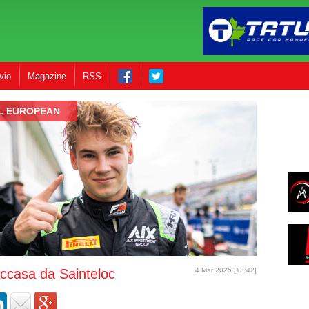
vio
Magazine
RSS
L EUROPEAN
accasa da Sainteloc
4 Mar 2025 [13:42]