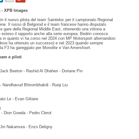
 - XPB Images
in il nuovo pilota del team Sainteloc per il campionato Regional
ne. Il russo di Belgorod e il team francese hanno disputato
e gare della Regional Middle East, ottenendo una vittoria a
 esteso il rapporto anche alla serie europea. Bedrin conosce
ia in quanto vi ha corso nel 2024 con MP Motorsport alternandosi
(dove ha ottenuto un successo) e nel 2023 quando sempre
 la F3 ha gareggiato per Monolite e Van Amersfoort.
eam e piloti
 Jack Beeton - Rashid Al Dhaheri - Doriane Pin
- Nandhavud Bhirombhakdi - Ruiqi Liu
ato Le - Evan Giltaire
t
- Dion Gowda - Pedro Clerot
Jin Nakamura - Enzo Deligny