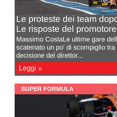
o Most
Eurocup-5, 
e Krenek
8 team, 5 e
lla F4 CEZ hanno
In seguito all'a
 i team. Qualche
Federazione Re
campionato ha c
Leggi »
SUPER FORMULA