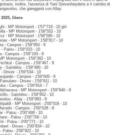
istrano, inoltre, l'assenza di Yani Stevenheydens e il cambio di
ngavelou, che gareggerà con Allay.
 2025, libere
ghi - MP Motorsport - 1'57"719 - 10 giri
cella - MP Motorsport - 1'58"552 - 10
ysz - MP Motorsport - 1'58"595 - 10
enas - MP Motorsport - 1'58"817 - 10
ra - Campos - 1'58"850 - 9
- Palou - 1'59"033 - 10
a - Campos - 1'59"193 - 9
MP Motorsport - 1'59"382 - 10
nichkul - Campos - 1'59"467 - 9
y - Saintéloc - 1'59"480 - 10
- Drivex - 1'59"534 - 10
asquedo - Campos - 1'59"605 - 8
Famularo - Drivex - 1'59"811 - 10
uka - Campos - 1'59"816 - 7
Abkhazava - MP Motorsport - 1'59"840 - 9
tillo - Saintéloc - 1'59"852 - 10
elou - Allay - 1'59"993 - 8
tipaldi - MP Motorsport - 2'00"018 - 10
Macedo - Campos - 2'00"028 - 8
r - Palou - 2'00"488 - 10
ano - Palou - 2'00"756 - 10
hi - Palou - 2'00"771 - 10
bert - Drivex - 2'00"834 - 10
- Palou - 2'00"922 - 10