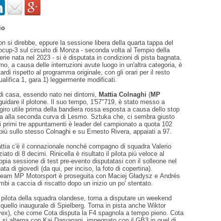
io
n si direbbe, eppure la sessione libera della quarta tappa del
cup-3 sul circuito di Monza - seconda volta al Tempio della
erie nata nel 2023 - si è disputata in condizioni di pista bagnata.
rno, a causa delle interruzioni avute luogo in un'altra categoria, è
tardi rispetto al programma originale, con gli orari per il resto
ualifica 1, gara 1) leggermente modificati.
a di casa, essendo nato nei dintorni,
Mattia Colnaghi
(
MP
 guidare il plotone. Il suo tempo, 1'57"719, è stato messo a
 giro utile prima della bandiera rossa esposta a causa dello stop
a alla seconda curva di Lesmo. Sztuka che, ci sembra giusto
 i primi tre appuntamenti è leader del campionato a quota 102
 più sullo stesso Colnaghi e su Ernesto Rivera, appaiati a 97.
attia c'è il connazionale nonché compagno di squadra Valerio
ziato di 8 decimi. Rinicella è risultato il pilota più veloce al
ppia sessione di test pre-evento disputatasi con il solleone nel
ata di giovedì (da qui, per inciso, la foto di copertina).
team MP Motorsport è proseguita con Maciej Gładysz e Andrés
bi a caccia di riscatto dopo un inizio un po' stentato.
 pilota della squadra olandese, torna a disputare un weekend
 quello inaugurale di Spielberg. Torna in pista anche Wiktor
vex), che come Cota disputa la F4 spagnola a tempo pieno. Cota
 si alterna con Kai Daryanani, impegnato con il GB3 in quel di