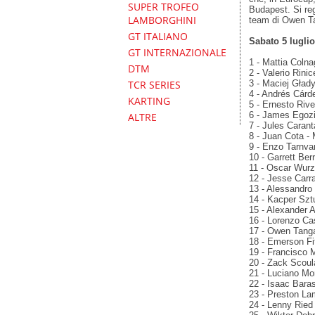
SUPER TROFEO
Budapest. Si reg
LAMBORGHINI
team di Owen Ta
GT ITALIANO
Sabato 5 luglio
GT INTERNAZIONALE
1 - Mattia Colna
DTM
2 - Valerio Rini
3 - Maciej Gład
TCR SERIES
4 - Andrés Cárd
KARTING
5 - Ernesto Rive
6 - James Egozi 
ALTRE
7 - Jules Carant
8 - Juan Cota - 
9 - Enzo Tarnva
10 - Garrett Berr
11 - Oscar Wurz 
12 - Jesse Carr
13 - Alessandro 
14 - Kacper Szt
15 - Alexander 
16 - Lorenzo Cas
17 - Owen Tangav
18 - Emerson Fit
19 - Francisco 
20 - Zack Scoula
21 - Luciano Mor
22 - Isaac Baras
23 - Preston Lam
24 - Lenny Ried 