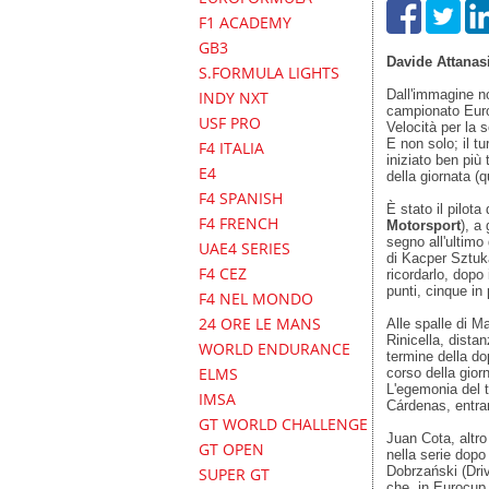
F1 ACADEMY
GB3
Davide Attanas
S.FORMULA LIGHTS
Dall'immagine no
INDY NXT
campionato Euro
USF PRO
Velocità per la s
E non solo; il tu
F4 ITALIA
iniziato ben più 
E4
della giornata (q
F4 SPANISH
È stato il pilot
F4 FRENCH
Motorsport
), a
segno all'ultimo
UAE4 SERIES
di Kacper Sztuk
F4 CEZ
ricordarlo, dopo
punti, cinque in
F4 NEL MONDO
24 ORE LE MANS
Alle spalle di M
Rinicella, distan
WORLD ENDURANCE
termine della do
ELMS
corso della giorn
L'egemonia del 
IMSA
Cárdenas, entram
GT WORLD CHALLENGE
Juan Cota, altro
GT OPEN
nella serie dopo
Dobrzański (Dri
SUPER GT
che, in Eurocup,