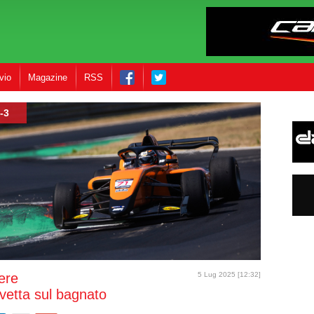
vio
Magazine
RSS
-3
ere
5 Lug 2025 [12:32]
vetta sul bagnato