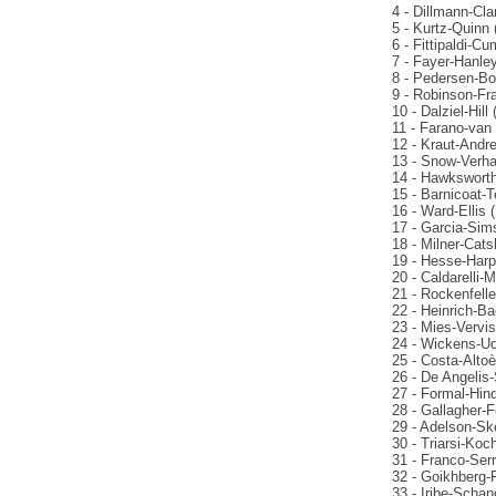
4 - Dillmann-Cla
5 - Kurtz-Quinn 
6 - Fittipaldi-C
7 - Fayer-Hanley
8 - Pedersen-Bo
9 - Robinson-Fra
10 - Dalziel-Hill
11 - Farano-van
12 - Kraut-Andre
13 - Snow-Verha
14 - Hawksworth
15 - Barnicoat-T
16 - Ward-Ellis
17 - Garcia-Sim
18 - Milner-Cats
19 - Hesse-Harp
20 - Caldarelli-
21 - Rockenfelle
22 - Heinrich-B
23 - Mies-Vervi
24 - Wickens-Ud
25 - Costa-Alto
26 - De Angelis
27 - Formal-Hin
28 - Gallagher-
29 - Adelson-Sk
30 - Triarsi-Koch
31 - Franco-Serr
32 - Goikhberg-
33 - Iribe-Schan