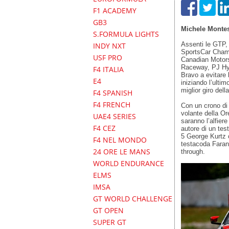
F1 ACADEMY
GB3
Michele Monte
S.FORMULA LIGHTS
Assenti le GTP,
INDY NXT
SportsCar Champ
USF PRO
Canadian Motors
Raceway, PJ Hyet
F4 ITALIA
Bravo a evitare
E4
iniziando l’ultim
miglior giro del
F4 SPANISH
F4 FRENCH
Con un crono di 
volante della Or
UAE4 SERIES
saranno l’alfie
F4 CEZ
autore di un te
5 George Kurtz 
F4 NEL MONDO
testacoda Faran
24 ORE LE MANS
through.
WORLD ENDURANCE
ELMS
IMSA
GT WORLD CHALLENGE
GT OPEN
SUPER GT