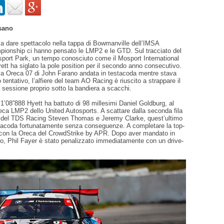
sano
 a dare spettacolo nella tappa di Bowmanville dell’IMSA
ionship ci hanno pensato le LMP2 e le GTD. Sul tracciato del
port Park, un tempo conosciuto come il Mosport International
t ha siglato la pole position per il secondo anno consecutivo.
 la Oreca 07 di John Farano andata in testacoda mentre stava
o tentativo, l’alfiere del team AO Racing è riuscito a strappare il
la sessione proprio sotto la bandiera a scacchi.
1’08”888 Hyett ha battuto di 98 millesimi Daniel Goldburg, al
eca LMP2 dello United Autosports. A scattare dalla seconda fila
re del TDS Racing Steven Thomas e Jeremy Clarke, quest’ultimo
stacoda fortunatamente senza conseguenze. A completare la top-
con la Oreca del CrowdStrike by APR. Dopo aver mandato in
o, Phil Fayer è stato penalizzato immediatamente con un drive-