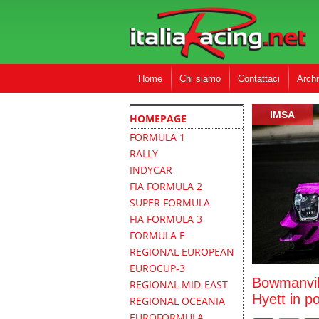
Home
Chi siamo
Contattaci
Archi
IMSA
HOMEPAGE
FORMULA 1
RALLY
INDYCAR
FIA FORMULA 2
SUPER FORMULA
FIA FORMULA 3
FORMULA E
REGIONAL EUROPEAN
EUROCUP-3
Bowmanvill
REGIONAL MID-EAST
Hyett in po
REGIONAL OCEANIA
EUROFORMULA