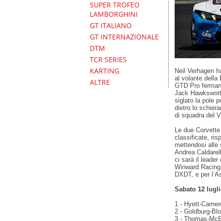
SUPER TROFEO
LAMBORGHINI
GT ITALIANO
GT INTERNAZIONALE
DTM
TCR SERIES
KARTING
Neil Verhagen ha
al volante della
ALTRE
GTD Pro fermand
Jack Hawksworth
siglato la pole 
dietro lo schier
di squadra del V
Le due Corvette
classificate, ri
mettendosi alle
Andrea Caldarel
ci sarà il lead
Winward Racing.
DXDT, e per l’A
Sabato 12 lugli
1 - Hyett-Camer
2 - Goldburg-Blo
3 - Thomas-McEl