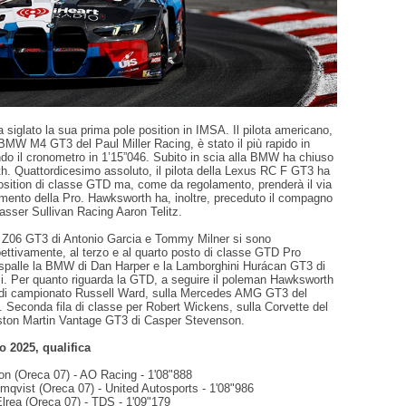
 siglato la sua prima pole position in IMSA. Il pilota americano,
 BMW M4 GT3 del Paul Miller Racing, è stato il più rapido in
o il cronometro in 1’15”046. Subito in scia alla BMW ha chiuso
. Quattordicesimo assoluto, il pilota della Lexus RC F GT3 ha
position di classe GTD ma, come da regolamento, prenderà il via
amento della Pro. Hawksworth ha, inoltre, preceduto il compagno
asser Sullivan Racing Aaron Telitz.
 Z06 GT3 di Antonio Garcia e Tommy Milner si sono
spettivamente, al terzo e al quarto posto di classe GTD Pro
 spalle la BMW di Dan Harper e la Lamborghini Hurácan GT3 di
li. Per quanto riguarda la GTD, a seguire il poleman Hawksworth
er di campionato Russell Ward, sulla Mercedes AMG GT3 del
 Seconda fila di classe per Robert Wickens, sulla Corvette del
ston Martin Vantage GT3 di Casper Stevenson.
o 2025, qualifica
on (Oreca 07) - AO Racing - 1'08"888
mqvist (Oreca 07) - United Autosports - 1'08"986
rea (Oreca 07) - TDS - 1'09"179