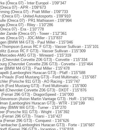
rke (Oreca 07) - Inter Europol - 1'09"347
(Oreca 07) - APR - 1'09"673
umming (Oreca 07) - Pratt Miller - 1'09"733
 (Oreca 07) - United Autosports - 1'09"910
ulle (Oreca 07) - PR1 Mathiasen - 1'09"994
ga (Oreca 07) - Riley - 1'10"286
 (Oreca 07) - Era - 1'10"778
 der Zande (Oreca 07) - Tower - 1'12"361
ws (Oreca 07) - JDC-Miller - 1'13"837
gen (BMW M4 GT3) - Paul Miller - 1'15"046
-Thompson (Lexus RC F GT3) - Vasser Sullivan - 1'15"101
elitz (Lexus RC F GT3) - Vasser Sullivan - 1'15"309
 (Mercedes-AMG GT3) - Winward - 1'15"319
s (Chevrolet Corvette Z06 GT3) - Corvette - 1'15"334
burg (Chevrolet Corvette Z06 GT3) - Corvette - 1'15"464
er (BMW M4 GT3) - Paul Miller - 1'15"478
Mapelli (Lamborghini Huracan GT3) - Pfaff - 1'15"588
r-Priaulx (Ford Mustang GT3) - Ford Multimatic - 1'15"687
achler (Porsche 911 GT3) - AO Racing - 1'15"747
sch (Ford Mustang GT3) - Ford Multimatic - 1'15"800
ell (Chevrolet Corvette Z06 GT3) - DXDT - 1'15"876
è (Ferrari 296 GT3) - DragonSpeed - 1'16"000
-Stevenson (Aston Martin Vantage GT3) - HoR - 1'16"061
dman (Lamborghini Huracan GT3) - WTR - 1'16"199
Foley (BMW M4 GT3) - Turner - 1'16"270
eer (Porsche 911 GT3) - Wright - 1'16"392
 (Ferrari 296 GT3) - Triarsi - 1'16"427
a (Ferrari 296 GT3) - Conquest - 1'16"626
Farnbacher (Lamborghini Huracan GT3) - Forte - 1'16"687
dorff (Ferrari 296 GT3) - Inception - 1'16"818