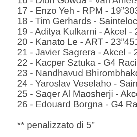
16 - Dion Gowda - Van Amersf
17 - Enzo Yeh - RPM - 19”30
18 - Tim Gerhards - Saintelo
19 - Aditya Kulkarni - Akcel -
20 - Kanato Le - ART - 23”45
21 - Javier Sagrera - Akcel -
22 - Kacper Sztuka - G4 Raci
23 - Nandhavud Bhirombhakdi
24 - Yaroslav Veselaho - Sain
25 - Saqer Al Maosherji - Akc
26 - Edouard Borgna - G4 Ra
** penalizzato di 5"