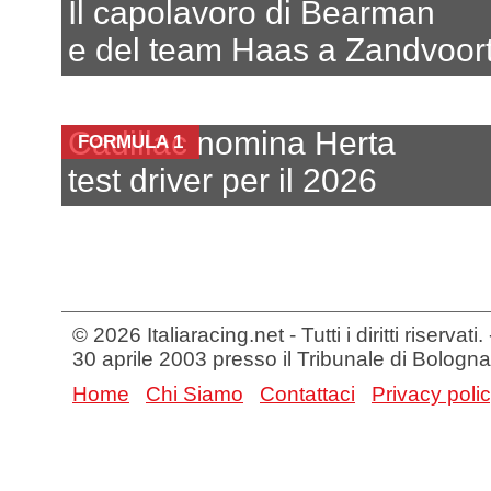
Il capolavoro di Bearman
e del team Haas a Zandvoor
Cadillac nomina Herta
FORMULA 1
test driver per il 2026
© 2026 Italiaracing.net - Tutti i diritti riservat
30 aprile 2003 presso il Tribunale di Bologna
Home
Chi Siamo
Contattaci
Privacy poli