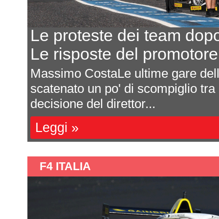
Eurocup-5, il progetto pr
8 team, 5 eventi, 100.000
In seguito all'annuncio della Euro
Federazione Reale Spagnola Moto
campionato ha c...
Leggi »
F4 ITALIA