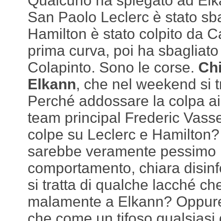
Qualcuno ha spiegato ad Elk
San Paolo Leclerc è stato sba
Hamilton è stato colpito da C
prima curva, poi ha sbagliat
Colapinto. Sono le corse.
Chi
Elkann
, che nel weekend si 
Perché addossare la colpa ai p
team principal Frederic Vasse
colpe su Leclerc e Hamilton?
sarebbe veramente pessimo i
comportamento, chiara disin
si tratta di qualche lacché ch
malamente a Elkann? Oppure
che come un tifoso qualsiasi 