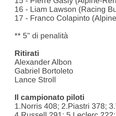
15 - Pierre Gasly (Alpine-Ren
16 - Liam Lawson (Racing Bul
17 - Franco Colapinto (Alpine
** 5" di penalità
Ritirati
Alexander Albon
Gabriel Bortoleto
Lance Stroll
Il campionato piloti
1.Norris 408; 2.Piastri 378; 
4.Russell 291; 5.Leclerc 222