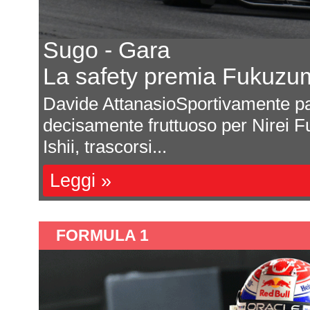
Porsche conferma l'impe
E osserva il regolament
odo
Michele Montesano Porsche ha an
 di
programma ufficiale nel campion
SportsCar Championship no...
Leggi »
FORMULA 1