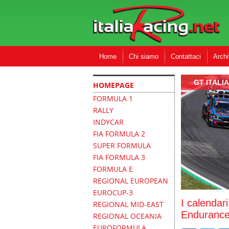
Home
Chi siamo
Contattaci
Archi
GT ITALI
HOMEPAGE
FORMULA 1
RALLY
INDYCAR
FIA FORMULA 2
SUPER FORMULA
FIA FORMULA 3
FORMULA E
REGIONAL EUROPEAN
EUROCUP-3
I calendar
REGIONAL MID-EAST
Endurance
REGIONAL OCEANIA
EUROFORMULA