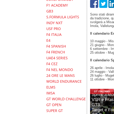
F1 ACADEMY
GB3
Sono stati diram
S.FORMULA LIGHTS
da tradizione, q
svolgerà a Misan
INDY NXT
Imola, Vallelun
USF PRO
Il calendario 
F4 ITALIA
E4
10 maggio - Mi
21 giugno - Mo
F4 SPANISH
6 settembre - I
F4 FRENCH
25 ottobre - Mug
UAE4 SERIES
Il calendario S
F4 CEZ
26 aprile - Imola
F4 NEL MONDO
24 maggio - Val
24 ORE LE MANS
26 luglio - Mugel
11 ottobre - Mo
WORLD ENDURANCE
ELMS
GT ITALIANO
IMSA
Sprint a Mo
GT WORLD CHALLENGE
VSR e Frass
GT3
GT OPEN
Target e Fo
SUPER GT