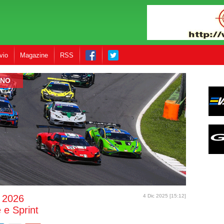
vio
Magazine
RSS
ANO
i 2026
4 Dic 2025 [15:12]
 e Sprint