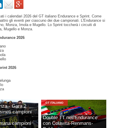
ati i calendari 2026 del GT italiano Endurance e Sprint. Come
uattro gli eventi per ciascuno dei due campionati. L'Endurance si
o, Monza, Imola e Mugello. Lo Sprint toccherà i circuiti di
ga, Mugello e Monza.
Endurance 2026
sano
nza
mola
ello
print 2026
lelunga
lo
nza
GT ITALIANO
nza - Gara 2
ineti campioni
Double TT nell'Endurance
ntana campioni
con Colavita-Renmans-