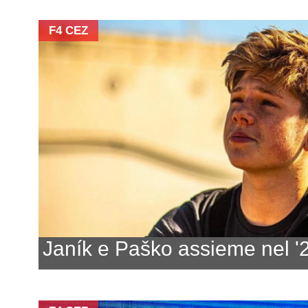
F4 CEZ
Janík e Paško assieme nel '