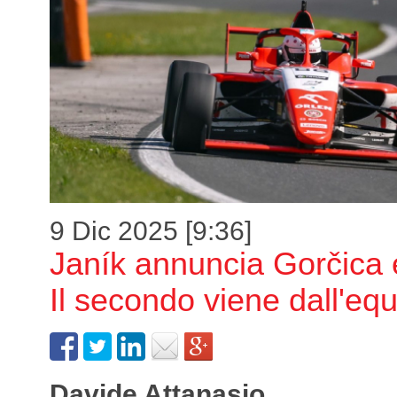
9 Dic 2025 [9:36]
Janík annuncia Gorčica 
Il secondo viene dall'equ
Davide Attanasio