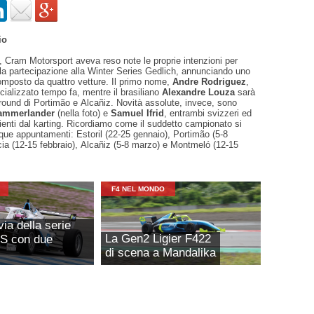
io
 Cram Motorsport aveva reso note le proprie intenzioni per
la partecipazione alla Winter Series Gedlich, annunciando uno
mposto da quattro vetture. Il primo nome,
Andre Rodriguez
,
icializzato tempo fa, mentre il brasiliano
Alexandre Louza
sarà
i round di Portimão e Alcañiz. Novità assolute, invece, sono
ammerlander
(nella foto) e
Samuel Ifrid
, entrambi svizzeri ed
enti dal karting. Ricordiamo come il suddetto campionato si
nque appuntamenti: Estoril (22-25 gennaio), Portimão (5-8
cia (12-15 febbraio), Alcañiz (5-8 marzo) e Montmeló (12-15
F4 NEL MONDO
ia della serie
La Gen2 Ligier F422
S con due
di scena a Mandalika