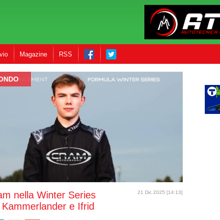
vio
Magazine
RSS
MONDO
am nella Winter Series
21 Dic 2025 [14:13]
 Kammerlander e Ifrid