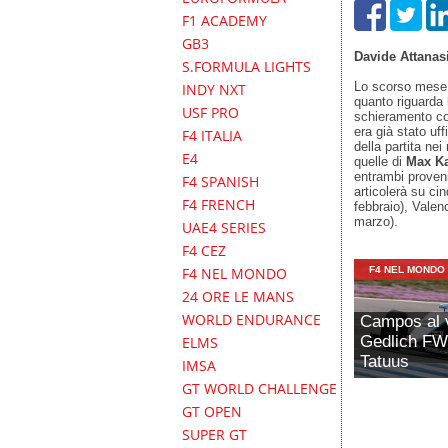
F1 ACADEMY
GB3
Davide Attanas
S.FORMULA LIGHTS
Lo scorso mese,
INDY NXT
quanto riguarda 
USF PRO
schieramento co
era già stato uff
F4 ITALIA
della partita ne
E4
quelle di
Max K
entrambi proveni
F4 SPANISH
articolerà su ci
F4 FRENCH
febbraio), Valen
marzo).
UAE4 SERIES
F4 CEZ
F4 NEL MONDO
F4 NEL MONDO
24 ORE LE MANS
WORLD ENDURANCE
Campos al v
Gedlich FW
ELMS
Tatuus
IMSA
GT WORLD CHALLENGE
GT OPEN
SUPER GT