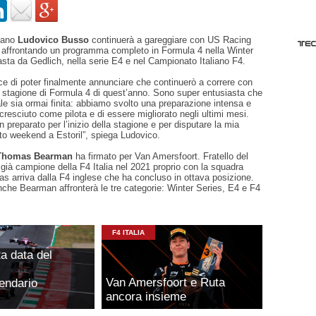
iano
Ludovico Busso
continuerà a gareggiare con US Racing
 affrontando un programma completo in Formula 4 nella Winter
sta da Gedlich, nella serie E4 e nel Campionato Italiano F4.
ce di poter finalmente annunciare che continuerò a correre con
 stagione di Formula 4 di quest’anno. Sono super entusiasta che
le sia ormai finita: abbiamo svolto una preparazione intensa e
cresciuto come pilota e di essere migliorato negli ultimi mesi.
 preparato per l’inizio della stagione e per disputare la mia
to weekend a Estoril”, spiega Ludovico.
homas Bearman
ha firmato per Van Amersfoort. Fratello del
, già campione della F4 Italia nel 2021 proprio con la squadra
s arriva dalla F4 inglese che ha concluso in ottava posizione.
he Bearman affronterà le tre categorie: Winter Series, E4 e F4
F4 ITALIA
a data del
Van Amersfoort e Ruta
lendario
ancora insieme