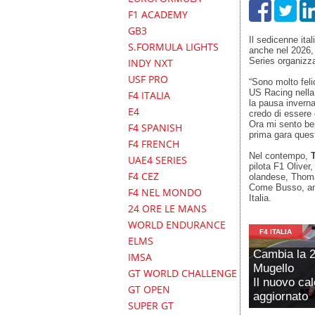
F1 ACADEMY
GB3
Il sedicenne ital
S.FORMULA LIGHTS
anche nel 2026,
Series organizza
INDY NXT
USF PRO
“Sono molto feli
US Racing nella
F4 ITALIA
la pausa inverna
E4
credo di essere 
Ora mi sento ben
F4 SPANISH
prima gara ques
F4 FRENCH
Nel contempo,
T
UAE4 SERIES
pilota F1 Oliver
F4 CEZ
olandese, Thoma
Come Busso, anc
F4 NEL MONDO
Italia.
24 ORE LE MANS
WORLD ENDURANCE
F4 ITALIA
ELMS
Cambia la 2
IMSA
Mugello
GT WORLD CHALLENGE
Il nuovo ca
GT OPEN
aggiornato
SUPER GT