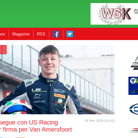
vio
Magazine
RSS
segue con US Racing
19 Gen 2026 [16:42]
 firma per Van Amersfoort