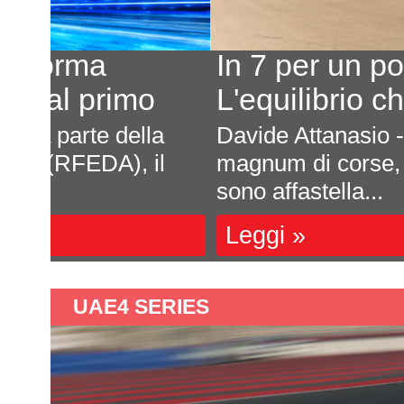
In 7 per un posto al sole
L'equilibrio che persiste
a
Davide Attanasio - FotocarÈ rima
l
magnum di corse, di appuntamenti 
sono affastella...
Leggi »
UAE4 SERIES