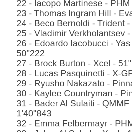
22 - Iacopo Martinese - PHM
23 - Thomas Ingram Hill - Ev
24 - Beco Bernoldi - Trident 
25 - Vladimir Verkholantsev -
26 - Edoardo Iacobucci - Ya
50"222
27 - Brock Burton - Xcel - 51
28 - Lucas Pasquinetti - X-G
29 - Ryusho Nakazato - Pinn
30 - Kaylee Countryman - Pi
31 - Bader Al Sulaiti - QMMF 
1'40"843
32 - Emma Felbermayr - PHM