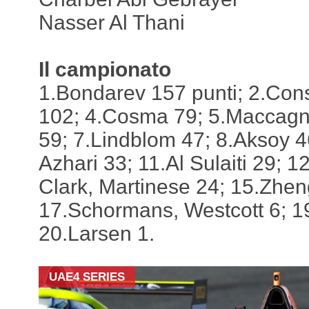
Nasser Al Thani
Il campionato
1.Bondarev 157 punti; 2.Cons
102; 4.Cosma 79; 5.Maccagn
59; 7.Lindblom 47; 8.Aksoy 46
Azhari 33; 11.Al Sulaiti 29; 1
Clark, Martinese 24; 15.Zhen
17.Schormans, Westcott 6; 1
20.Larsen 1.
UAE4 SERIES