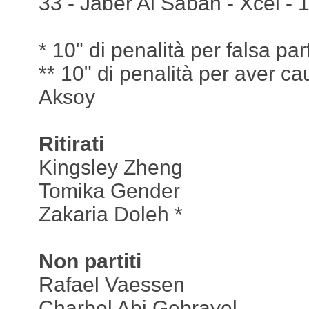
33 - Jaber Al Sabah - Xcel - 1
* 10" di penalità per falsa pa
** 10" di penalità per aver cau
Aksoy
Ritirati
Kingsley Zheng
Tomika Gender
Zakaria Doleh *
Non partiti
Rafael Vaessen
Charbel Abi Gebrayel