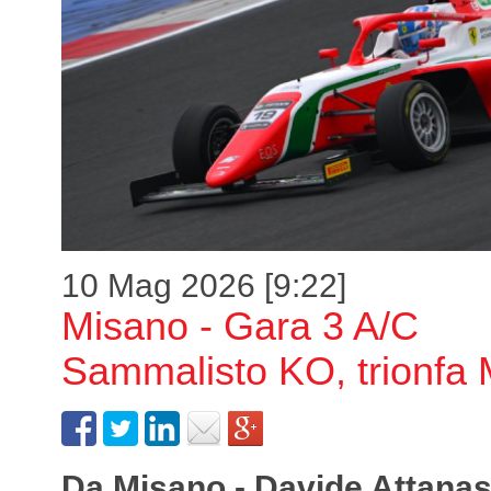
10 Mag 2026 [9:22]
Misano - Gara 3 A/C
Sammalisto KO, trionfa
Da Misano - Davide Attanas