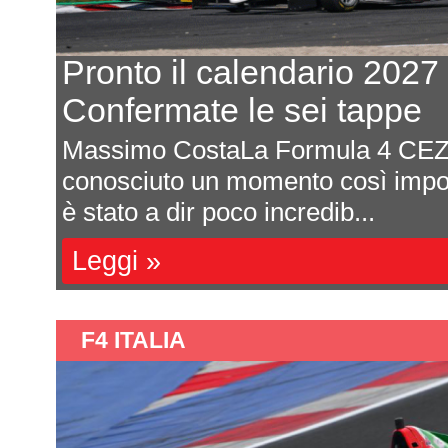
 il calendario 2027
rmate le sei tappe
 CostaLa Formula 4 CEZ non ha mai
uto un momento così importante e vivace
a dir poco incredib...
»
F4 ITALIA