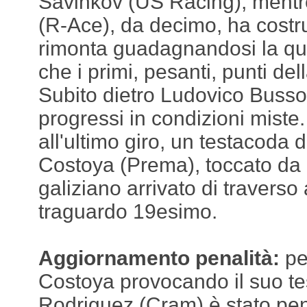
Savinkov (US Racing), ment
(R-Ace), da decimo, ha costru
rimonta guadagnandosi la qui
che i primi, pesanti, punti de
Subito dietro Ludovico Busso,
progressi in condizioni miste.
all'ultimo giro, un testacoda 
Costoya (Prema), toccato da d
galiziano arrivato di traverso a
traguardo 19esimo.
Aggiornamento penalità:
pe
Costoya provocando il suo t
Rodriguez (Cram) è stato pena