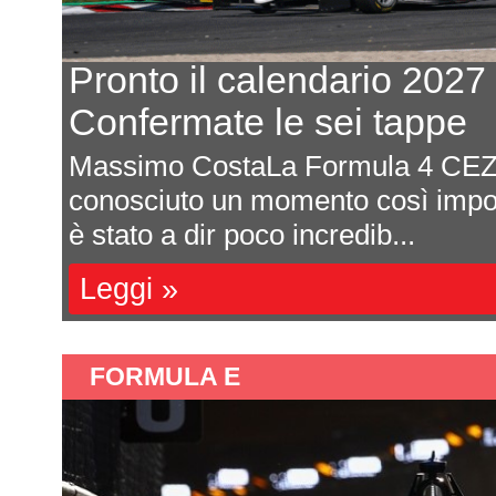
Ford: prove al banco per i
dei primi test al Paul Ri
Michele Montesano Ford continua 
 2026
ampi passi al ritorno nella class
con la sua Hypercar....
Leggi »
FORMULA E