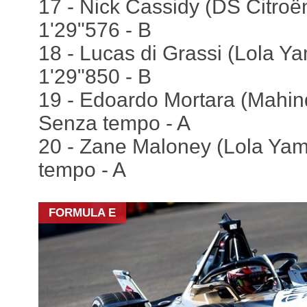
17 - Nick Cassidy (DS Citroën
1'29"576 - B
18 - Lucas di Grassi (Lola Ya
1'29"850 - B
19 - Edoardo Mortara (Mahind
Senza tempo - A
20 - Zane Maloney (Lola Yam
tempo - A
FORMULA E