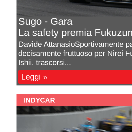
Porsche conferma l'impe
E osserva il regolament
odo
Michele Montesano Porsche ha an
 di
programma ufficiale nel campion
SportsCar Championship no...
Leggi »
INDYCAR