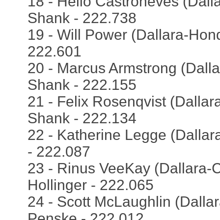
18 - Helio Castroneves (Dall
Shank - 222.738
19 - Will Power (Dallara-Honda
222.601
20 - Marcus Armstrong (Dall
Shank - 222.155
21 - Felix Rosenqvist (Dalla
Shank - 222.134
22 - Katherine Legge (Dallar
- 222.087
23 - Rinus VeeKay (Dallara-C
Hollinger - 222.065
24 - Scott McLaughlin (Dallar
Penske - 222.012