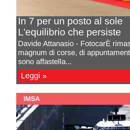
Ecco il calendario 2027
Ultima prova a Montmelò
are
Saranno sette appuntamenti tutti da
e si
Formula 4 italiana 2027. La ricca s
una impor...
Leggi »
IMSA