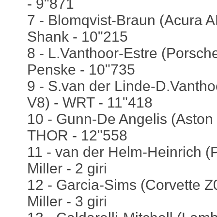
- 9"871
7 - Blomqvist-Braun (Acura 
Shank - 10"215
8 - L.Vanthoor-Estre (Porsch
Penske - 10"735
9 - S.van der Linde-D.Vanth
V8) - WRT - 11"418
10 - Gunn-De Angelis (Aston M
THOR - 12"558
11 - van der Helm-Heinrich (
Miller - 2 giri
12 - Garcia-Sims (Corvette Z
Miller - 3 giri