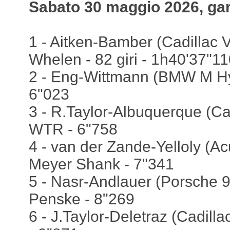
Sabato 30 maggio 2026, ga
1 - Aitken-Bamber (Cadillac V
Whelen - 82 giri - 1h40'37"1
2 - Eng-Wittmann (BMW M Hy
6"023
3 - R.Taylor-Albuquerque (Cad
WTR - 6"758
4 - van der Zande-Yelloly (A
Meyer Shank - 7"341
5 - Nasr-Andlauer (Porsche 9
Penske - 8"269
6 - J.Taylor-Deletraz (Cadill