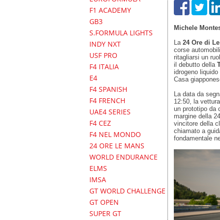
F1 ACADEMY
GB3
Michele Monte
S.FORMULA LIGHTS
La
24 Ore di L
INDY NXT
corse automobili
USF PRO
ritagliarsi un ru
il debutto della
F4 ITALIA
idrogeno liquido
E4
Casa giappones
F4 SPANISH
La data da segna
F4 FRENCH
12:50, la vettura
un prototipo da 
UAE4 SERIES
margine della 2
F4 CEZ
vincitore della 
chiamato a guid
F4 NEL MONDO
fondamentale nel
24 ORE LE MANS
WORLD ENDURANCE
ELMS
IMSA
GT WORLD CHALLENGE
GT OPEN
SUPER GT