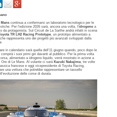
sano
e Mans
continua a confermarsi un laboratorio tecnologico per le
stiche. Per l’edizione 2026 sarà, ancora una volta, l’
idrogeno
a
olo da protagonista. Sul Circuit de La Sarthe andrà infatti in scena
Toyota TR LH2 Racing Prototype
, un prototipo alimentato a
 che rappresenta uno dei progetti più avanzati sviluppati dalla
e.
re in calendario sarà quella dell’11 giugno quando, poco dopo le
 compirà i suoi primi giri davanti al pubblico. Per la prima volta
corsa, alimentato a idrogeno liquido, verrà mostrato in azione a
4 Ore di Le Mans. Al volante ci sarà
Kazuki Nakajima
, tre volte
classica francese e oggi vicepresidente di Toyota Racing,
are una vettura che potrebbe rappresentare un tassello
l’evoluzione delle corse di durata.