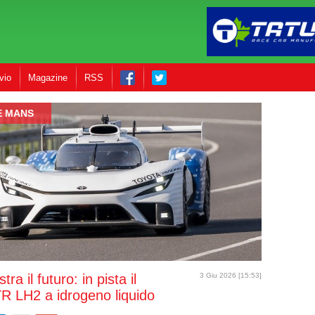
vio
Magazine
RSS
E MANS
ra il futuro: in pista il
3 Giu 2026 [15:53]
TR LH2 a idrogeno liquido