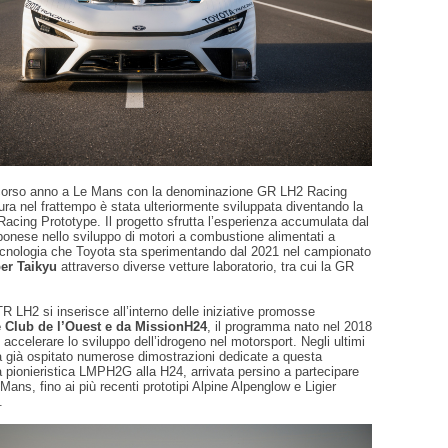
scorso anno a Le Mans con la denominazione GR LH2 Racing
ura nel frattempo è stata ulteriormente sviluppata diventando la
cing Prototype. Il progetto sfrutta l’esperienza accumulata dal
ponese nello sviluppo di motori a combustione alimentati a
ecnologia che Toyota sta sperimentando dal 2021 nel campionato
er Taikyu
attraverso diverse vetture laboratorio, tra cui la GR
TR LH2 si inserisce all’interno delle iniziative promosse
 Club de l’Ouest e da MissionH24
, il programma nato nel 2018
i accelerare lo sviluppo dell’idrogeno nel motorsport. Negli ultimi
 già ospitato numerose dimostrazioni dedicate a questa
a pionieristica LMPH2G alla H24, arrivata persino a partecipare
Mans, fino ai più recenti prototipi Alpine Alpenglow e Ligier
.