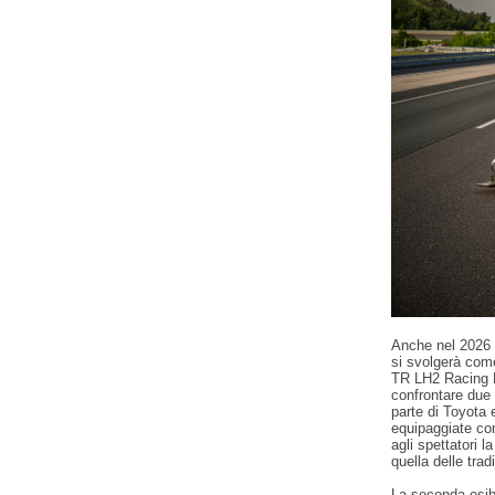
Anche nel 2026 s
si svolgerà come
TR LH2 Racing P
confrontare due d
parte di Toyota 
equipaggiate con
agli spettatori l
quella delle trad
La seconda esib