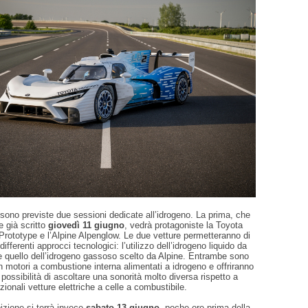
ono previste due sessioni dedicate all’idrogeno. La prima, che
 già scritto
giovedì 11 giugno
, vedrà protagoniste la Toyota
rototype e l’Alpine Alpenglow. Le due vetture permetteranno di
ifferenti approcci tecnologici: l’utilizzo dell’idrogeno liquido da
e quello dell’idrogeno gassoso scelto da Alpine. Entrambe sono
 motori a combustione interna alimentati a idrogeno e offriranno
a possibilità di ascoltare una sonorità molto diversa rispetto a
izionali vetture elettriche a celle a combustibile.
izione si terrà invece
sabato 13 giugno
, poche ore prima della