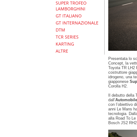
SUPER TROFEO
LAMBORGHINI
GT ITALIANO
GT INTERNAZIONALE
DTM
TCR SERIES
KARTING
ALTRE
Presentata lo 
Concept, la vett
Toyota TR LH2 Ra
costruttore giap
idrogeno, una t
giapponese
Sup
Corolla H2.
Il debutto della 
dall’
Automobile
con l’obiettivo d
anni Le Mans ha
tecnologia. Dall
alla Road To Le 
Bosch JS2 RH2