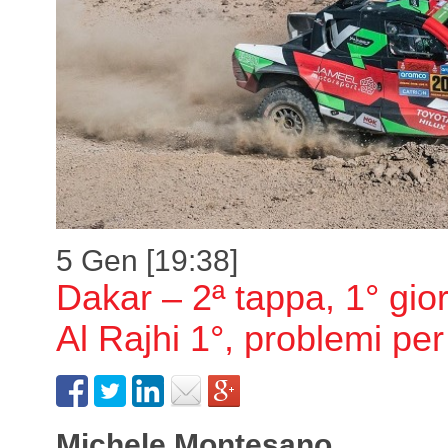
5 Gen [19:38]
Dakar – 2ª tappa, 1° gio
Al Rajhi 1°, problemi pe
Michele Montesano