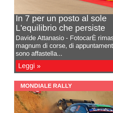
Ecco il calendario 2027
Ultima prova a Montmelò
are
Saranno sette appuntamenti tutti da
e si
Formula 4 italiana 2027. La ricca s
una impor...
Leggi »
MONDIALE RALLY