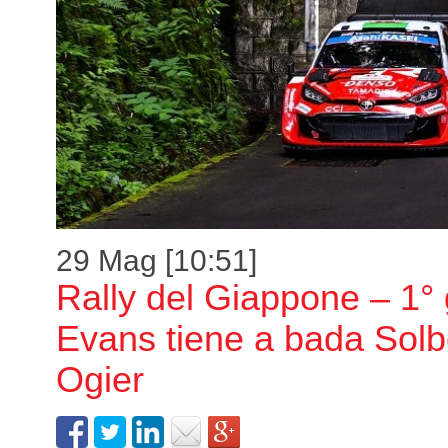
29 Mag [10:51]
Rally del Giappone – 1° 
Evans tiene a bada Solb
Ogier