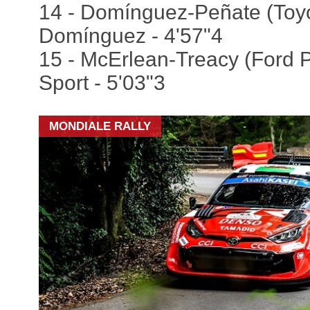
14 - Domínguez-Peñate (Toyot
Domínguez - 4'57"4
15 - McErlean-Treacy (Ford 
Sport - 5'03"3
MONDIALE RALLY