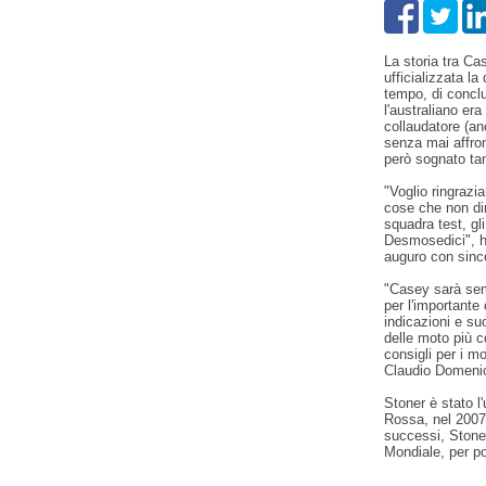
La storia tra Cas
ufficializzata l
tempo, di conclu
l'australiano era
collaudatore (an
senza mai affro
però sognato tan
"Voglio ringrazia
cose che non dim
squadra test, gli
Desmosedici", ha
auguro con since
"Casey sarà sem
per l'importante 
indicazioni e su
delle moto più co
consigli per i mo
Claudio Domenic
Stoner è stato l'
Rossa, nel 2007
successi, Stone
Mondiale, per po