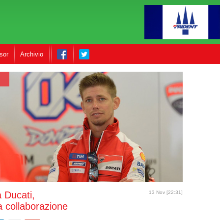
sor
Archivio
a Ducati,
13 Nov [22:31]
la collaborazione