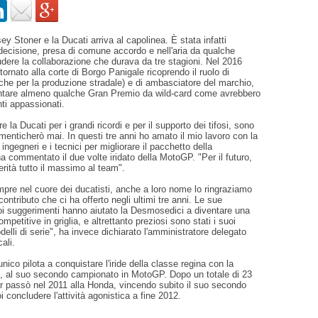
ey Stoner e la Ducati arriva al capolinea. È stata infatti
a decisione, presa di comune accordo e nell'aria da qualche
dere la collaborazione che durava da tre stagioni. Nel 2016
 tornato alla corte di Borgo Panigale ricoprendo il ruolo di
che per la produzione stradale) e di ambasciatore del marchio,
ntare almeno qualche Gran Premio da wild-card come avrebbero
ti appassionati.
re la Ducati per i grandi ricordi e per il supporto dei tifosi, sono
enticherò mai. In questi tre anni ho amato il mio lavoro con la
 ingegneri e i tecnici per migliorare il pacchetto della
 commentato il due volte iridato della MotoGP. "Per il futuro,
rità tutto il massimo al team".
pre nel cuore dei ducatisti, anche a loro nome lo ringraziamo
contributo che ci ha offerto negli ultimi tre anni. Le sue
oi suggerimenti hanno aiutato la Desmosedici a diventare una
mpetitive in griglia, e altrettanto preziosi sono stati i suoi
delli di serie", ha invece dichiarato l'amministratore delegato
ali.
unico pilota a conquistare l'iride della classe regina con la
, al suo secondo campionato in MotoGP. Dopo un totale di 23
r passò nel 2011 alla Honda, vincendo subito il suo secondo
i concludere l'attività agonistica a fine 2012.