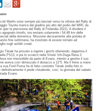
sano
ott Martin sono sempre più lanciati verso la vittoria del Rally di
paggio Toyota manca dal gradino più alto del podio del WRC da
si (per la precisione dal Rally di Finlandia 2021). A dividere il
to agognato trionfo, ora restano solamente i 54,48 km delle
eciali della domenica. Missione decisamente alla portata di
esto fine settimana, ha mostrato di essere tornato ad
lio sugli asfalti croati.
o Tänak ha provato a riaprire i giochi ottenendo, dapprima il
ella PS13, e poi lo scratch nella Vinski Vrh-Duga Resa 2.
esa non irresistibile da parte di Evans, intento a gestire il suo
one aveva così dimezzato il distacco a 12”5. Ma il freno a mano
lla sua Ford Puma ha di fatto costretto Tänak (nella foto in
 definitivamente il piede chiudendo, così, la giornata del sabato
strada Evans.