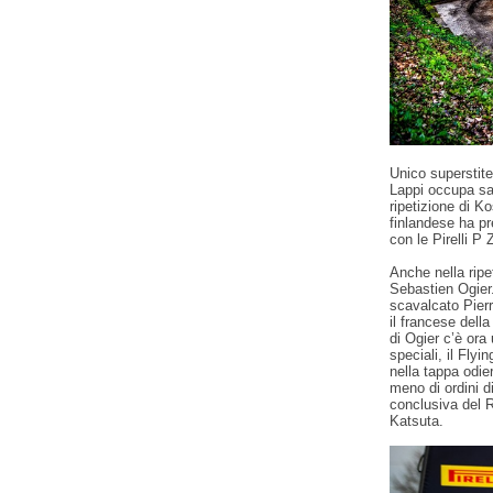
Unico superstite
Lappi occupa sal
ripetizione di K
finlandese ha pre
con le Pirelli P 
Anche nella ripe
Sebastien Ogier.
scavalcato Pierr
il francese dell
di Ogier c’è ora
speciali, il Flyi
nella tappa odie
meno di ordini d
conclusiva del 
Katsuta.