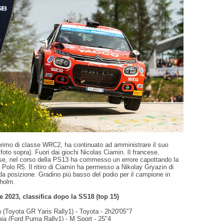
rimo di classe WRC2, ha continuato ad amministrare il suo
 foto sopra). Fuori dai giochi Nicolas Ciamin. Il francese,
se, nel corso della PS13 ha commesso un errore capottando la
olo R5. Il ritiro di Ciamin ha permesso a Nikolay Gryazin di
nda posizione. Gradino più basso del podio per il campione in
dholm.
e 2023, classifica dopo la SS18 (top 15)
 (Toyota GR Yaris Rally1) - Toyota - 2h20'05"7
oja (Ford Puma Rally1) - M Sport - 25"4