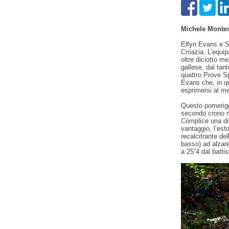
Michele Monte
Elfyn Evans e Sc
Croazia. L’equi
oltre diciotto me
gallese, dal tan
quattro Prove Sp
Evans che, in qu
esprimersi al meg
Questo pomeriggi
secondo crono n
Complice una dif
vantaggio, l’est
recalcitrante de
basso) ad alzare
a 25”4 dal batti