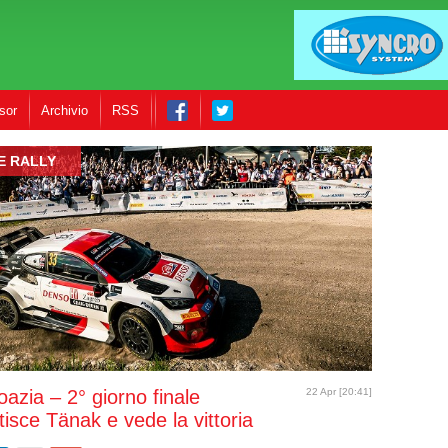
sor
Archivio
RSS
E RALLY
oazia – 2° giorno finale
22 Apr [20:41]
isce Tänak e vede la vittoria