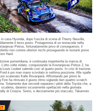
 in casa Hyundai, dopo l’uscita di scena di Thierry Neuville,
damente il terzo posto. Protagonista di un testacoda nella
ostanjevac-Petrus, fortunatamente privo di conseguenze, il
ferito non correre ulteriori rischi proseguendo le restanti prove
Zero Hard.
tizione pomeridiana, è continuata imperterrita la marcia di
 L’otto volte iridato, conquistando la Kostanjevac-Petrus 2, ha
e-Louis Loubet salendo così al quarto posto. In crisi di trazione,
a Ford è poi man mano scivolato in settima posizione. Alle spalle
 uno scatenato Kalle Rovanperä. Affrontando per primo le
ng Finn ha ritrovato il giusto ritmo siglando ben quattro scratch
rna. Solamente due secondi separano i piloti della Toyota che, a
i scuderia, daranno sicuramente spettacolo nella giornata
Rally di Croazia. Sesto, e decisamente più staccato, Takamoto