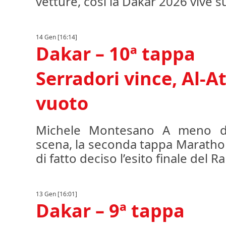
vetture, così la Dakar 2026 vive su
14 Gen [16:14]
Dakar – 10ª tappa
Serradori vince, Al-At
vuoto
Michele Montesano A meno di
scena, la seconda tappa Maratho
di fatto deciso l’esito finale del Ral
13 Gen [16:01]
Dakar – 9ª tappa