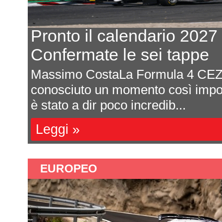
Ford: prove al banco per i
dei primi test al Paul Ri
Michele Montesano Ford continua 
 2026
ampi passi al ritorno nella class
con la sua Hypercar....
Leggi »
EUROPEO