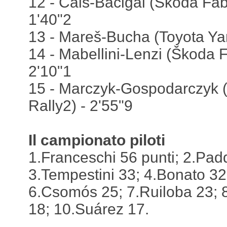
12 - Cais-Bacigál (Škoda Fab
1'40"2
13 - Mareš-Bucha (Toyota Yari
14 - Mabellini-Lenzi (Škoda 
2'10"1
15 - Marczyk-Gospodarczyk 
Rally2) - 2'55"9
Il campionato piloti
1.Franceschi 56 punti; 2.Pad
3.Tempestini 33; 4.Bonato 32
6.Csomós 25; 7.Ruiloba 23; 
18; 10.Suárez 17.