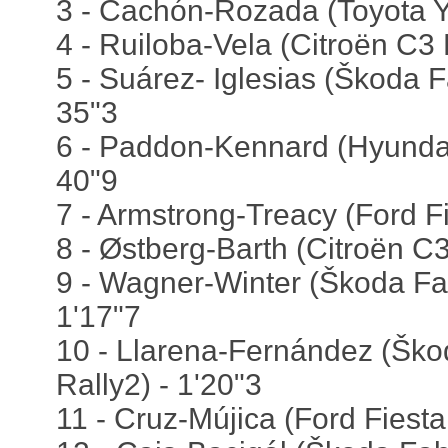
3 - Cachón-Rozada (Toyota Ya
4 - Ruiloba-Vela (Citroën C3 
5 - Suárez- Iglesias (Škoda F
35"3
6 - Paddon-Kennard (Hyundai
40"9
7 - Armstrong-Treacy (Ford Fi
8 - Østberg-Barth (Citroën C3
9 - Wagner-Winter (Škoda Fa
1'17"7
10 - Llarena-Fernández (Šk
Rally2) - 1'20"3
11 - Cruz-Mújica (Ford Fiesta