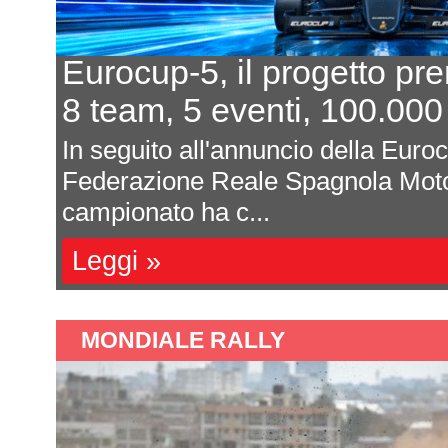
In 7 per un posto al s
rimo
L'equilibrio che persis
 della
Davide Attanasio - FotocarÈ
A), il
magnum di corse, di appunta
sono affastella...
Leggi »
MONDIALE RALLY