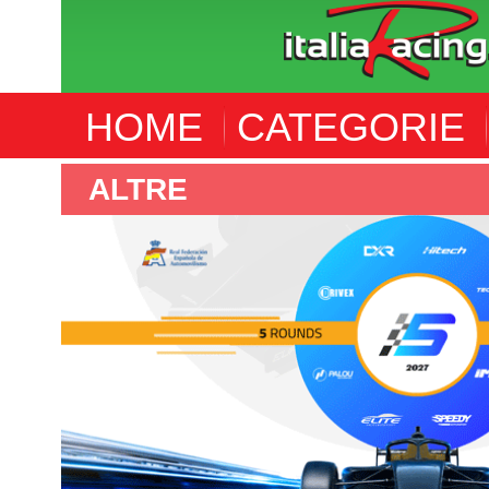
HOME
CATEGORIE
F4 SPANISH