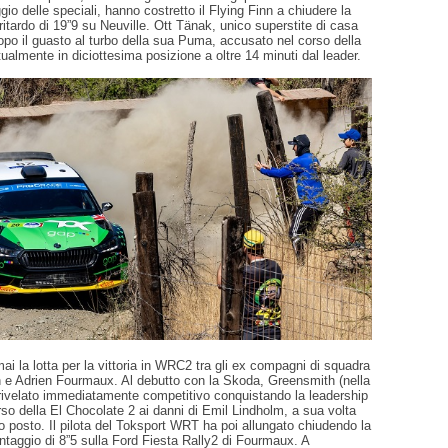
o delle speciali, hanno costretto il Flying Finn a chiudere la
ritardo di 19”9 su Neuville. Ott Tänak, unico superstite di casa
po il guasto al turbo della sua Puma, accusato nel corso della
tualmente in diciottesima posizione a oltre 14 minuti dal leader.
ai la lotta per la vittoria in WRC2 tra gli ex compagni di squadra
e Adrien Fourmaux. Al debutto con la Skoda, Greensmith (nella
 rivelato immediatamente competitivo conquistando la leadership
rso della El Chocolate 2 ai danni di Emil Lindholm, a sua volta
zo posto. Il pilota del Toksport WRT ha poi allungato chiudendo la
taggio di 8”5 sulla Ford Fiesta Rally2 di Fourmaux. A