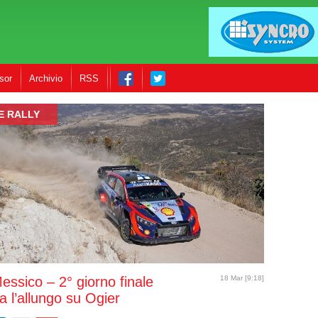
sor
Archivio
RSS
E RALLY
Messico – 2° giorno finale
18 Mar [9:18]
a l’allungo su Ogier