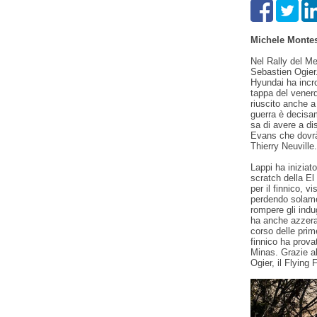
Michele Monte
Nel Rally del Me
Sebastien Ogier.
Hyundai ha incro
tappa del venerd
riuscito anche a
guerra è decisa
sa di avere a di
Evans che dovrà
Thierry Neuville.
Lappi ha iniziat
scratch della El
per il finnico, v
perdendo solamen
rompere gli indu
ha anche azzerat
corso delle prime
finnico ha provat
Minas. Grazie a
Ogier, il Flying 