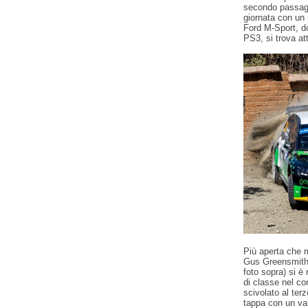
secondo passaggi
giornata con un 
Ford M-Sport, do
PS3, si trova at
Più aperta che m
Gus Greensmith 
foto sopra) si è
di classe nel co
scivolato al ter
tappa con un van