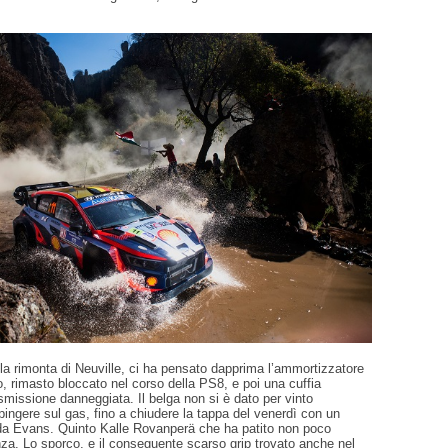
 la rimonta di Neuville, ci ha pensato dapprima l’ammortizzatore
o, rimasto bloccato nel corso della PS8, e poi una cuffia
rasmissione danneggiata. Il belga non si è dato per vinto
ingere sul gas, fino a chiudere la tappa del venerdì con un
 da Evans. Quinto Kalle Rovanperä che ha patito non poco
enza. Lo sporco, e il conseguente scarso grip trovato anche nel