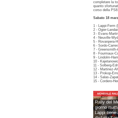
completare la t
quanto sfortunat
corso della PS8
Sabato 18 marz
1 - Lappi-Ferm (
2 - Ogier-Landai
3 - Evans-Martin
4 - Neuville-Wy
5 - Rovanpera-Ha
6 - Sordo-Carrer
7 - Greensmith-
8 - Fourmaux-Co
9 - Lindolm-Ham
10 - Kajetanowi
11 - Solberg-Ed
12 - Martinez-A
13 - Prokop-Ern
14 - Salas-Zapa
15 - Cordero-He
MONDIALE RAL
Rally del M
giorno matt
Lappi tiene
disfatta For