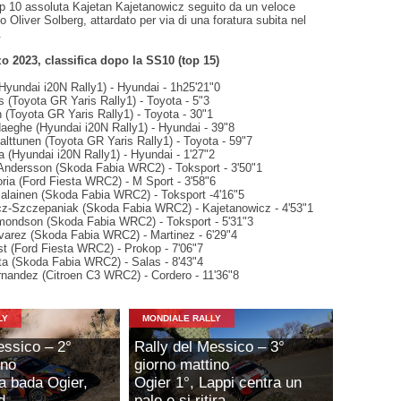
op 10 assoluta Kajetan Kajetanowicz seguito da un veloce
o Oliver Solberg, attardato per via di una foratura subita nel
.
o 2023, classifica dopo la SS10 (top 15)
Hyundai i20N Rally1) - Hyundai - 1h25'21"0
s (Toyota GR Yaris Rally1) - Toyota - 5"3
 (Toyota GR Yaris Rally1) - Toyota - 30"1
daeghe (Hyundai i20N Rally1) - Hyundai - 39"8
lttunen (Toyota GR Yaris Rally1) - Toyota - 59"7
a (Hyundai i20N Rally1) - Hyundai - 1'27"2
Andersson (Skoda Fabia WRC2) - Toksport - 3'50"1
ria (Ford Fiesta WRC2) - M Sport - 3'58"6
alainen (Skoda Fabia WRC2) - Toksport -4'16"5
cz-Szczepaniak (Skoda Fabia WRC2) - Kajetanowicz - 4'53"1
mondson (Skoda Fabia WRC2) - Toksport - 5'31"3
lvarez (Skoda Fabia WRC2) - Martinez - 6'29"4
st (Ford Fiesta WRC2) - Prokop - 7'06"7
ta (Skoda Fabia WRC2) - Salas - 8'43"4
rnandez (Citroen C3 WRC2) - Cordero - 11'36"8
LY
MONDIALE RALLY
essico – 2°
Rally del Messico – 3°
ino
giorno mattino
 a bada Ogier,
Ogier 1°, Lappi centra un
d
palo e si ritira