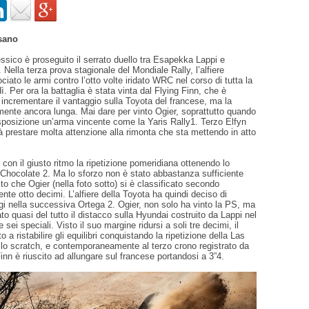
sano
ssico è proseguito il serrato duello tra Esapekka Lappi e
 Nella terza prova stagionale del Mondiale Rally, l’alfiere
ciato le armi contro l’otto volte iridato WRC nel corso di tutta la
ì. Per ora la battaglia è stata vinta dal Flying Finn, che è
 incrementare il vantaggio sulla Toyota del francese, ma la
mente ancora lunga. Mai dare per vinto Ogier, soprattutto quando
sposizione un’arma vincente come la Yaris Rally1. Terzo Elfyn
 prestare molta attenzione alla rimonta che sta mettendo in atto
o con il giusto ritmo la ripetizione pomeridiana ottenendo lo
 Chocolate 2. Ma lo sforzo non è stato abbastanza sufficiente
isto che Ogier (nella foto sotto) si è classificato secondo
te otto decimi. L’alfiere della Toyota ha quindi deciso di
gi nella successiva Ortega 2. Ogier, non solo ha vinto la PS, ma
o quasi del tutto il distacco sulla Hyundai costruito da Lappi nel
 sei speciali. Visto il suo margine ridursi a soli tre decimi, il
o a ristabilire gli equilibri conquistando la ripetizione della Las
llo scratch, e contemporaneamente al terzo crono registrato da
Finn è riuscito ad allungare sul francese portandosi a 3”4.