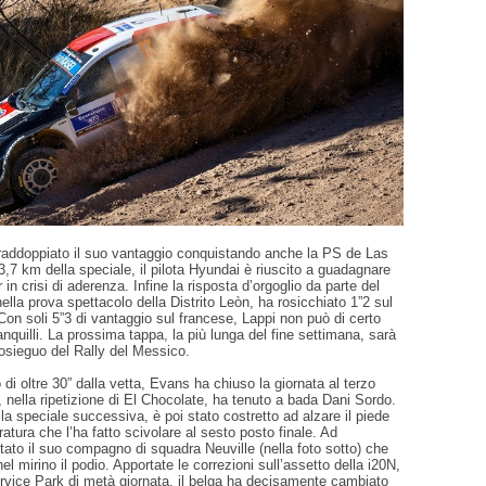
 raddoppiato il suo vantaggio conquistando anche la PS de Las
3,7 km della speciale, il pilota Hyundai è riuscito a guadagnare
r in crisi di aderenza. Infine la risposta d’orgoglio da parte del
lla prova spettacolo della Distrito Leòn, ha rosicchiato 1”2 sul
. Con soli 5”3 di vantaggio sul francese, Lappi non può di certo
anquilli. La prossima tappa, la più lunga del fine settimana, sarà
prosieguo del Rally del Messico.
di oltre 30” dalla vetta, Evans ha chiuso la giornata al terzo
e, nella ripetizione di El Chocolate, ha tenuto a bada Dani Sordo.
la speciale successiva, è poi stato costretto ad alzare il piede
ratura che l’ha fatto scivolare al sesto posto finale. Ad
stato il suo compagno di squadra Neuville (nella foto sotto) che
l mirino il podio. Apportate le correzioni sull’assetto della i20N,
rvice Park di metà giornata, il belga ha decisamente cambiato