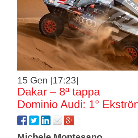
15 Gen [17:23]
Dakar – 8ª tappa
Dominio Audi: 1° Ekströ
Michele Montesano