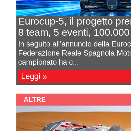
ogetto prende forma
In
, 100.000 euro al primo
L'
o della Eurocup-5 da parte della
Dav
agnola Motorsport (RFEDA), il
mag
son
Le
ALTRE