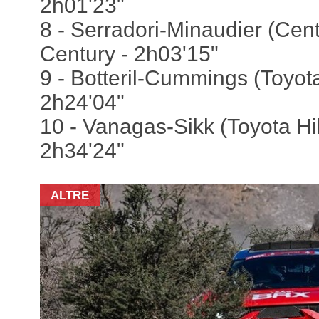
2h01'23"
8 - Serradori-Minaudier (Cen
Century - 2h03'15"
9 - Botteril-Cummings (Toyota
2h24'04"
10 - Vanagas-Sikk (Toyota Hil
2h34'24"
ALTRE