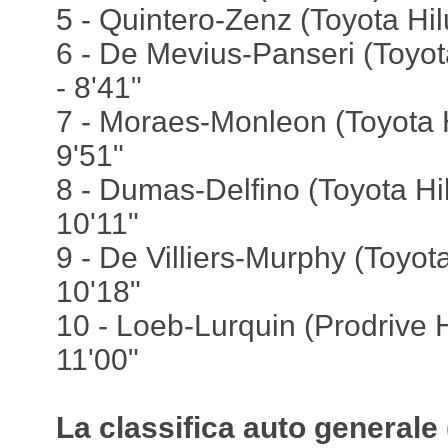
5 - Quintero-Zenz (Toyota Hilu
6 - De Mevius-Panseri (Toyot
- 8'41"
7 - Moraes-Monleon (Toyota H
9'51"
8 - Dumas-Delfino (Toyota Hil
10'11"
9 - De Villiers-Murphy (Toyota
10'18"
10 - Loeb-Lurquin (Prodrive 
11'00"
La classifica auto generale 