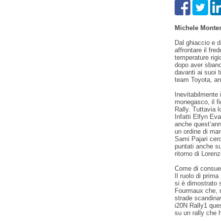
Michele Monte
Dal ghiaccio e d
affrontare il fre
temperature rigi
dopo aver sbanca
davanti ai suoi t
team Toyota, anc
Inevitabilmente i
monegasco, il fi
Rally. Tuttavia 
Infatti Elfyn Ev
anche quest’anno
un ordine di mar
Sami Pajari cerc
puntati anche su
ritorno di Loren
Come di consuet
Il ruolo di prim
si è dimostrato 
Fourmaux che, ne
strade scandinav
i20N Rally1 ques
su un rally che 