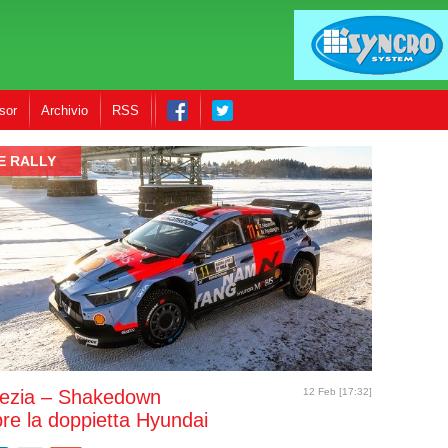
sor
Archivio
RSS
E RALLY
Svezia – Shakedown
12 Feb [17:32]
pre la doppietta Hyundai