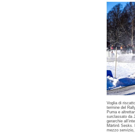
Voglia di riscat
termine del Rall
Puma e altrettant
surclassato da J
gerarchie all’in
Mārtinš Sesks. I
mezzo servizio, 