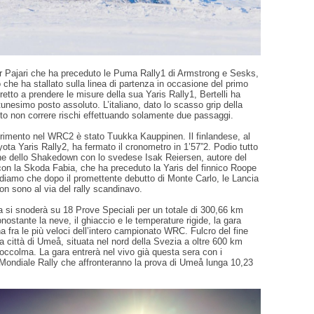
r Pajari che ha preceduto le Puma Rally1 di Armstrong e Sesks,
 che ha stallato sulla linea di partenza in occasione del primo
etto a prendere le misure della sua Yaris Rally1, Bertelli ha
unesimo posto assoluto. L’italiano, dato lo scasso grip della
ito non correre rischi effettuando solamente due passaggi.
ferimento nel WRC2 è stato Tuukka Kauppinen. Il finlandese, al
yota Yaris Rally2, ha fermato il cronometro in 1’57”2. Podio tutto
ine dello Shakedown con lo svedese Isak Reiersen, autore del
on la Skoda Fabia, che ha preceduto la Yaris del finnico Roope
diamo che dopo il promettente debutto di Monte Carlo, le Lancia
on sono al via del rally scandinavo.
ia si snoderà su 18 Prove Speciali per un totale di 300,66 km
nostante la neve, il ghiaccio e le temperature rigide, la gara
 fra le più veloci dell’intero campionato WRC. Fulcro del fine
a città di Umeå, situata nel nord della Svezia a oltre 600 km
toccolma. La gara entrerà nel vivo già questa sera con i
 Mondiale Rally che affronteranno la prova di Umeå lunga 10,23