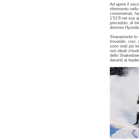
Ad aprire il sec
riferimento nell
cronometrati, ha
1’51”8 nel suo 
preceduto, di t
dominio Hyundai
Stranamente le 
trovando, così, 
sono stati più le
non ideali chiud
dello Shakedown,
davanti al leade