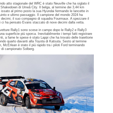
ondo atto stagionale del WRC è stato Neuville che ha siglato il
o Shakedown di Umeå City. Il belga, al termine dei 3,44 km
 issato al primo posto la sua Hyundai fermando le lancette in
quinto e ultimo passaggio. Il campione del mondo 2024 ha
re decimi, il suo compagno di squadra Fourmaux. A spezzare il
 ci ha pensato Evans staccato di nove decimi dalla vetta.
vetture Rally1 sono scese in campo dopo le Rally2 e Rally3
una superficie più sporca. Inevitabilmente i tempi fatti registrare
nti, a farne le spese è stato Lappi che ha trovato delle traiettorie
endo quarto davanti alla Toyota di Katsuta. Sesto al termine
 McErlean è stato il più rapido tra i piloti Ford terminando
r di campionato Solberg.