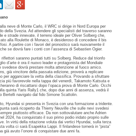
sano
alla neve di Monte Carlo, il WRC si dirige in Nord Europa per
ddo della Svezia. Ad attendere gli specialisti del traverso saranno
de e strade innevate, il terreno ideale per Oliver Solberg che,
to alla Roulette di Monaco, è desideroso di concedere il bis
ifosi. A partire con i favori del pronostico sarà nuovamente il
he se dovrà fare i conti con l’assenza di Sebastien Ogier.
 riflettori saranno puntati tutti su Solberg. Reduce dal trionfo
glio d’arte è ora il nuovo leader e protagonista del Mondiale
lo svedese dovrà prestare molta attenzione al fuoco amico.
ans, già vincitore della passata edizione, proverà a replicare
 per agganciare la vetta della classifica. Provando a sfruttare
cia più favorevole nella tappa del venerdì, Takamoto Katsuta e
heranno di riscattarsi dopo l’opaca prova di Monte Carlo. Occhi
lla quinta Yaris Rally1 che, dopo due anni di assenza, vedrà il
zo Bertelli navigato dal fido Simone Scattolin.
o, Hyundai si presenta in Svezia con una formazione a tridente.
a punta sarà ricoperto da Thierry Neuville che sulle nevi svedesi
sempre piuttosto efficace. Da non sottovalutare anche Adrien
l 2024, ha conquistato il suo primo podio iridato proprio sulle
e. In virtù della rotazione voluta dai vertici Hyundai, sulla terza
ta volta ci sarà Esapekka Lappi. Il finlandese tornerà in “pista”
ha già avuto l’onore di conquistare due anni fa.