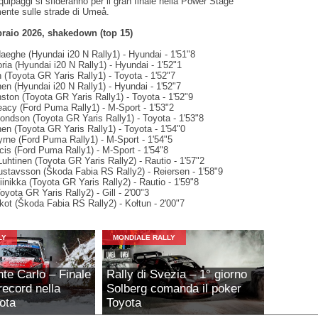
equipaggi si sfideranno per il gran finale nella Power Stage
ente sulle strade di Umeå.
braio 2026, shakedown (top 15)
aeghe (Hyundai i20 N Rally1) - Hyundai - 1'51"8
ia (Hyundai i20 N Rally1) - Hyundai - 1'52"1
 (Toyota GR Yaris Rally1) - Toyota - 1'52"7
en (Hyundai i20 N Rally1) - Hyundai - 1'52"7
ston (Toyota GR Yaris Rally1) - Toyota - 1'52"9
eacy (Ford Puma Rally1) - M-Sport - 1'53"2
ondson (Toyota GR Yaris Rally1) - Toyota - 1'53"8
nen (Toyota GR Yaris Rally1) - Toyota - 1'54"0
yrne (Ford Puma Rally1) - M-Sport - 1'54"5
cis (Ford Puma Rally1) - M-Sport - 1'54"8
uhtinen (Toyota GR Yaris Rally2) - Rautio - 1'57"2
ustavsson (Škoda Fabia RS Rally2) - Reiersen - 1'58"9
inikka (Toyota GR Yaris Rally2) - Rautio - 1'59"8
Toyota GR Yaris Rally2) - Gill - 2'00"3
kot (Škoda Fabia RS Rally2) - Kołtun - 2'00"7
LY
MONDIALE RALLY
nte Carlo – Finale
Rally di Svezia – 1° giorno
record nella
Solberg comanda il poker
yota
Toyota