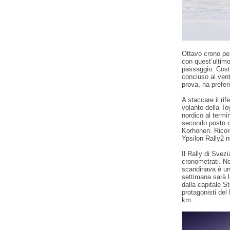
Ottavo crono pe
con quest’ultimo
passaggio. Costr
concluso al vent
prova, ha prefer
A staccare il ri
volante della To
nordico al term
secondo posto c
Korhonen. Ricor
Ypsilon Rally2 n
Il Rally di Svez
cronometrati. No
scandinava è una
settimana sarà l
dalla capitale S
protagonisti del
km.