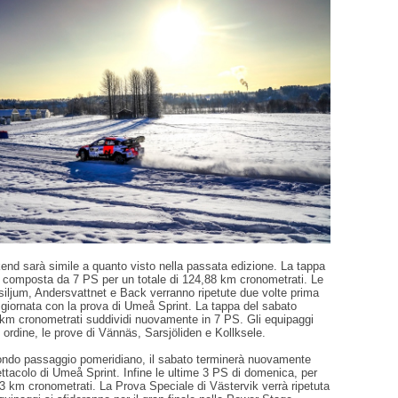
kend sarà simile a quanto visto nella passata edizione. La tappa
à composta da 7 PS per un totale di 124,88 km cronometrati. Le
siljum, Andersvattnet e Back verranno ripetute due volte prima
 giornata con la prova di Umeå Sprint. La tappa del sabato
km cronometrati suddividi nuovamente in 7 PS. Gli equipaggi
n ordine, le prove di Vännäs, Sarsjöliden e Kollksele.
ondo passaggio pomeridiano, il sabato terminerà nuovamente
ttacolo di Umeå Sprint. Infine le ultime 3 PS di domenica, per
13 km cronometrati. La Prova Speciale di Västervik verrà ripetuta