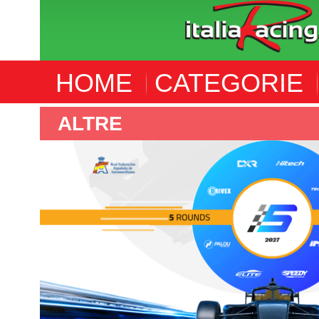
HOME
CATEGORIE
F4 SPANISH