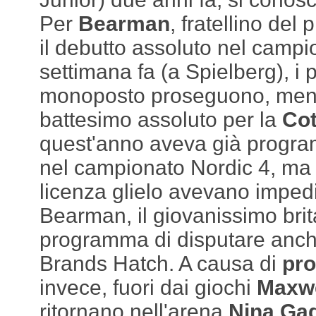
Per
Bearman
, fratellino del
il debutto assoluto nel camp
settimana fa (a Spielberg), i 
monoposto proseguono, mentre
battesimo assoluto per la
Cot
quest'anno aveva già progra
nel campionato Nordic 4, ma d
licenza glielo avevano imped
Bearman, il giovanissimo brit
programma di disputare anche
Brands Hatch. A causa di
pro
invece, fuori dai giochi
Maxwe
ritornano nell'arena
Nina Ga