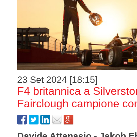
23 Set 2024 [18:15]
F4 britannica a Silverst
Fairclough campione co
Davide Attanasio - Jakob E