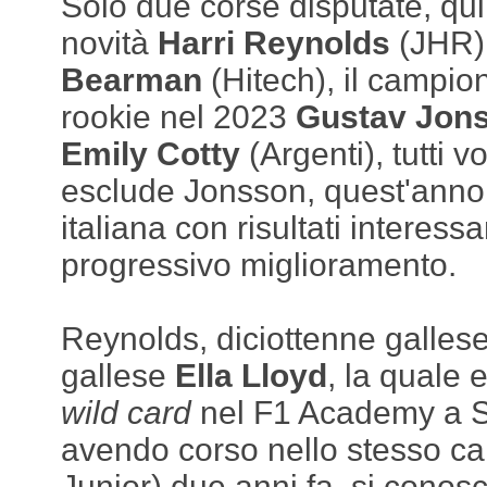
Solo due corse disputate, qui
novità
Harri Reynolds
(JHR)
Bearman
(Hitech), il campion
rookie nel 2023
Gustav Jon
Emily Cotty
(Argenti), tutti vo
esclude Jonsson, quest'anno
italiana con risultati interessa
progressivo miglioramento.
Reynolds, diciottenne gallese,
gallese
Ella Lloyd
, la quale
wild card
nel F1 Academy a S
avendo corso nello stesso ca
Junior) due anni fa, si conos