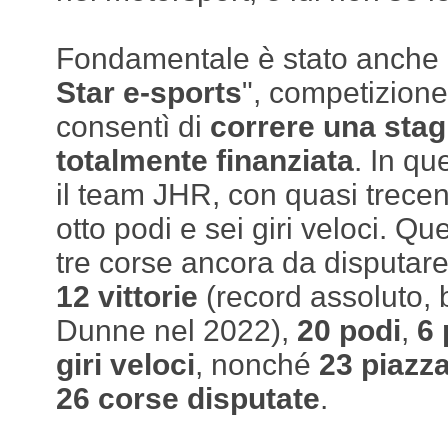
Fondamentale è stato anche i
Star e-sports
", competizione 
consentì di
correre una stag
totalmente finanziata
. In qu
il team JHR, con quasi trecento
otto podi e sei giri veloci. Qu
tre corse ancora da disputar
12 vittorie
(record assoluto, b
Dunne nel 2022),
20 podi
,
6 
giri veloci
, nonché
23 piazza
26 corse disputate
.