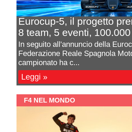
In 7 per un posto al sole
L'equilibrio che persiste
a
Davide Attanasio - FotocarÈ rima
l
magnum di corse, di appuntamenti 
sono affastella...
Leggi »
F4 NEL MONDO