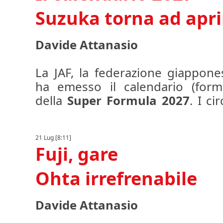
Suzuka torna ad apri
Davide Attanasio
La JAF, la federazione giappone
ha emesso il calendario (form
della
Super Formula 2027
. I ci
stessi, ma a cambiare sarà l'ordin
21 Lug [8:11]
Quest'anno, era stato Motegi ad
Fuji, gare
mentre dall'anno prossimo si torn
comincerà a Suzuka nel weekend
Ohta irrefrenabile
stagione corrente, non era stato
causa della vicinanza con la dat
Davide Attanasio
Giappone, fissato per il 29 marzo